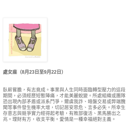
處女座（8月23日至9月22日）
臥薪嘗膽，有志竟成。事業與人生同時面臨轉型壓力的這段
期間，必須經歷短暫陣痛，才能美麗蛻變。所處組織或團隊
恐出現內部矛盾或派系鬥爭，爾虞我詐、暗盤交易或弊端醜
聞等事件發生機率大增，切記居安思危、言多必失。所幸生
存意志與競爭實力經得起考驗，有敗部復活、黑馬勝出之
兆。理財有方，收支平衡。愛情是一種幸福絕對主義。