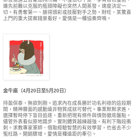
連先前難以克服的瓶頸障礙也突然人間蒸發。速度決定一
切。有勇奪第一、搶得頭彩或技壓對手之勢。財旺，某驚喜
上門的重大提案錢景看好。愛情是一種協奏齊鳴。
金牛座（4月20日至5月20日）
持盈保泰，無欲則剛。追求內在成長勝於功名利祿的這段期
間，精神層面的感動遠非物質成就可替代。事業默默求進，
選擇暫時停下盲目追逐，重新把現有條件與情勢徹底盤點。
儘管外表看似原地踏步，實則體質越練越強，有利下階段衝
刺。求教專家軍師、借取經驗智慧的有效學習，也省去不少
冤枉路。開銷驟增。愛情是種遠距的牽引。