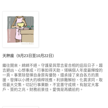
天秤座（9月23日至10月22日）
繼往開來，綿綿不絕。守護星與眾吉星合相的這段日子，趨
吉避凶、心想事成，行事如得天助，堪稱個人年度最輝煌的
一頁。事業除發揮自身原有優勢，還承接了來自各方的奧
援，發揮以小搏大的槓桿效應。利排難解紛、化異求同，取
得最大交集。切記行事果斷，不宜墨守成規。有敲定大客
戶、簽約之兆。財務前景佳。愛情是再續前約。