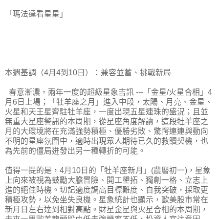
「瑪法達看星星」
本週基調（4月4到10日）：兼容並蓄、挑戰新局
春意漸濃，兩年一度的超級星象吉訊 ---「金星/火星合相」4
月6日上場；「牡羊座之月」進入中段，太陽、月亮、金星、
火星和天王星齊駐牡羊座，一度出現五星連珠的盛況；且並
無重大星座警訊的本周期，從星座角度解讀，這段牡羊座之
月的大環境將在充滿強勢積極、優勝劣敗、驚愕連連與動向
不明的星座氛圍中，適時出現眾人期待已久的救贖契機，也
為先前的僵局迸發出另一種轉折的可能。
值得一提的是，4月10日的「牡羊座新月」(農曆初一)，星象
上向來被視為鼓勵大膽冒險、開工墾拓、獨創一格、立志上
進的絕佳時機。切記適度調高目標難度、自我突破，採取更
積極攻勢，以免坐失良機。星象統計也顯示，歐美股市常在
新月日左右達到相對高點。財星金星與火星合相的本周期，