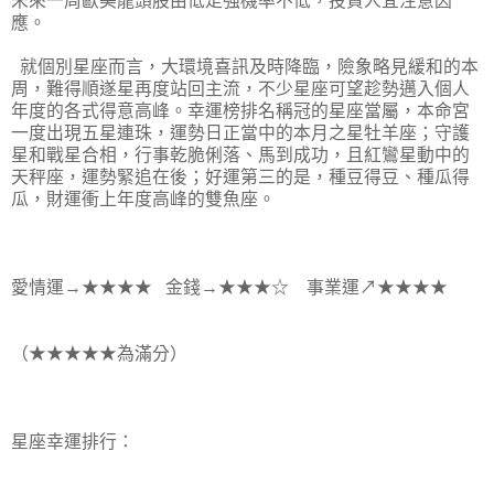
未來一周歐美龍頭股由低走強機率不低，投資人宜注意因
應。
就個別星座而言，大環境喜訊及時降臨，險象略見緩和的本
周，難得順遂星再度站回主流，不少星座可望趁勢邁入個人
年度的各式得意高峰。幸運榜排名稱冠的星座當屬，本命宮
一度出現五星連珠，運勢日正當中的本月之星牡羊座；守護
星和戰星合相，行事乾脆俐落、馬到成功，且紅鸞星動中的
天秤座，運勢緊追在後；好運第三的是，種豆得豆、種瓜得
瓜，財運衝上年度高峰的雙魚座。
愛情運→★★★★ 金錢→★★★☆ 事業運↗★★★★
（★★★★★為滿分）
星座幸運排行：