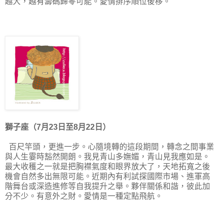
越大，越有籌碼歸零可能。愛情排序順位後移。
獅子座（7月23日至8月22日）
百尺竿頭，更進一步。心隨境轉的這段期間，轉念之間事業
與人生霎時豁然開朗。我見青山多嫵媚，青山見我應如是。
最大收穫之一就是把胸襟氣度和眼界放大了，天地拓寬之後
機會自然多出無限可能。近期內有利試探國際市場、進軍高
階舞台或深造進修等自我提升之舉。夥伴關係和諧，彼此加
分不少。有意外之財。愛情是一種定點飛航。