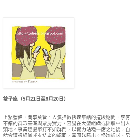
雙子座（5月21日至6月20日）
上緊發條，閒事莫管。人氣指數快速集結的這段期間，享有
不錯的群眾基礎與票房實力，容易在大型組織或團體中出人
頭地。事業經營單打不如群鬥，以實力站穩一席之地後，自
然會獲得組織或支持者的認同，靠團隊勝出。怪咖訴求、另