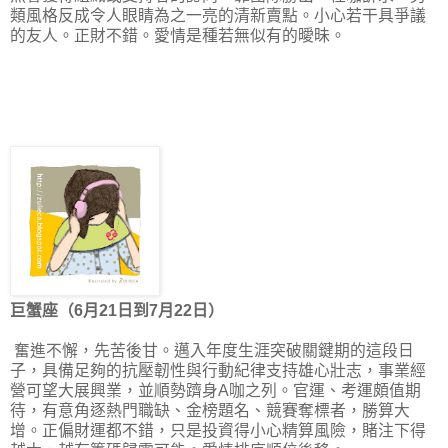
類風格反成令人眼睛為之一亮的清新賣點。小心若干具爭議
的友人。正財不錯。愛情是種若無似有的曖昧。
巨蟹座（6月21日到7月22日）
奮進不懈，先苦後甘。邁入年度生涯突破關鍵期的這段日
子，具備足夠的抗壓韌性與行動紀律支持雄心壯志，事業經
營可望大展興業，並順勢躋身A咖之列。官運、考運頗值期
待，有意角逐熱門職缺、金榜題名、競賽奪標者，勝算大
增。正偏財運都不錯，只是投資得小心精算風險，賭注下得