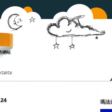
方網站
24
瑪法