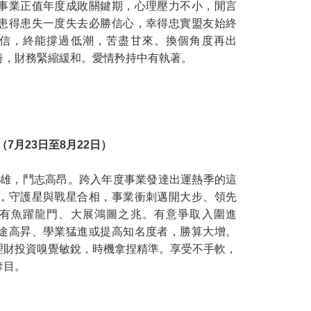
事業正值年度成敗關鍵期，心理壓力不小，閒言
患得患失一度失去必勝信心，幸得忠實盟友始終
信，終能撐過低潮，苦盡甘來。換個角度再出
善，財務緊縮緩和。愛情矜持中有執著。
（7月23日至8月22日）
雄，鬥志高昂。跨入年度事業發達出運熱季的這
，守護星與戰星合相，事業衝刺邁開大步、領先
有魚躍龍門、大展鴻圖之兆。有意爭取入圍進
途高昇、學業猛進或提高知名度者，勝算大增。
理財投資嗅覺敏銳，時機拿捏精準。享受不手軟，
奪目。