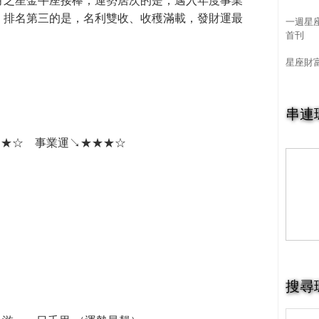
月之星金牛座接棒；運勢居次的是，邁入年度事業
；排名第三的是，名利雙收、收穫滿載，發財運最
一週星
首刊
星座財
串連
★★☆ 事業運↘★★★☆
搜尋