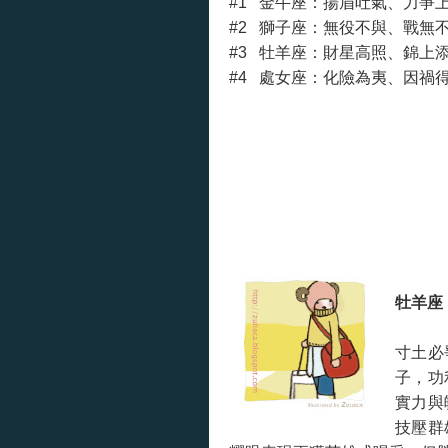
#1 金牛座：揚眉吐氣、力爭
#2 獅子座：無役不與、戰無
#3 牡羊座：財星高照、錦上
#4 處女座：化險為夷、因禍得
牡羊座
寸土必
子，功
實力與
技壓群