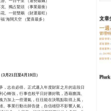
上游、一日千里 （運勢最飆）
不克、獨占鰲頭 （事業最衝）
添花、一箭雙鵰 （財運最旺）
文章
福ˋ海闊天空 （驚喜最多）
一週
管理
財富管理
星座運勢
星座運勢
(1)
2015
財富管理
(
（3月21日至4月19日）
Plurk
爭，志在必得。正式邁入年度財富之月的這段日
利心轉強，行事也較平日好勝好戰，憑藉膽識、
魄力加上一些運氣，往往能在決戰點取得上風，
雄。事業行動出師告捷，自信雄辯不影響人氣，