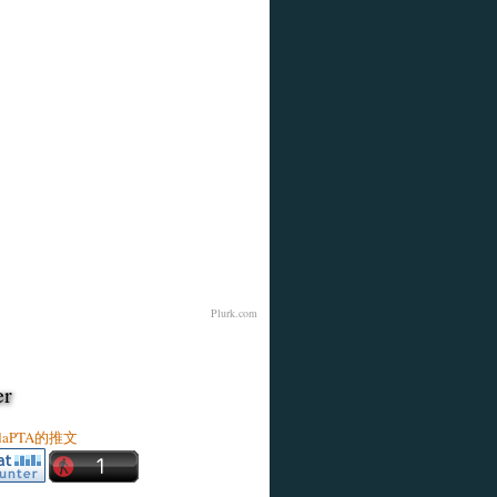
Plurk.com
er
ldaPTA的推文