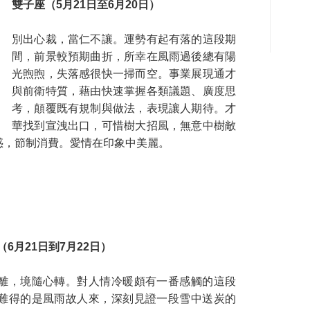
雙子座（5月21日至6月20日）
別出心裁，當仁不讓。運勢有起有落的這段期
間，前景較預期曲折，所幸在風雨過後總有陽
光煦煦，失落感很快一掃而空。事業展現通才
與前衛特質，藉由快速掌握各類議題、廣度思
考，顛覆既有規制與做法，表現讓人期待。才
華找到宣洩出口，可惜樹大招風，無意中樹敵
惑，節制消費。愛情在印象中美麗。
（6月21日到7月22日）
離，境隨心轉。對人情冷暖頗有一番感觸的這段
難得的是風雨故人來，深刻見證一段雪中送炭的