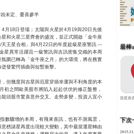
吉凶未定、憂喜參半
4月18日登場；太陽與火星於4月19與20日先後
金星和火星三星齊會的盛況，並正式開啟「金牛座
天王星合相」與4月22日的年度超級星座警訊 ---
最棒a
星金星異常活躍且一級警訊與吉訊密集交織的本周
座氛圍已轉為「金牛座之月」的大環境，將在務實
時迸發驚愕插曲與短暫衝擊。
座，但幾度與吉星與厄星穿插幸運與不利角度的本
5月初之間歐美股市將陷入起起伏伏的修正盤整，
美龍頭股市驚喜意外交叉、走勢多變，投資人宜小
當星座遇
下次
指數驟增的本周，有飛來喜訊，也有不測風雲，
得意榜諸星再度出現較大變動，其中最當運星轉由
2015.11