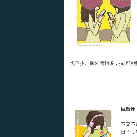
也不少。額外開銷多，抗拒誘
巨蟹座
不棄不
日子，