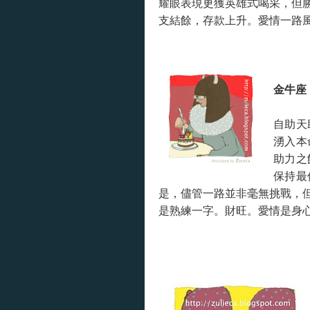
耀眼表現更獲英雄式喝采，但
支結餘，存款上升。愛情一路
金牛座
自助天
湧入本
助力之
保持最
是，儘管一路並非毫無挑戰，
是熟練一字。財旺。愛情是身