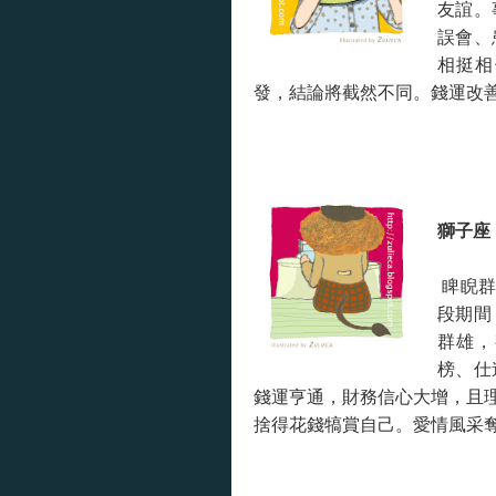
友誼。
誤會、
相挺相
發，結論將截然不同。錢運改
獅子座
睥睨群
段期間
群雄，
榜、仕
錢運亨通，財務信心大增，且
捨得花錢犒賞自己。愛情風采