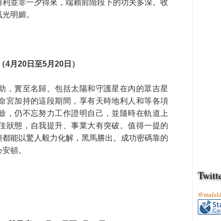
勝利並非一夕得來，端賴前階段下的功夫多深。收
風光明媚。
（4月20日至5月20日）
助，實至名歸。包括太陽和守護星在內的眾吉星
命宮加持的這段期間，享有天時地利人和等各項
餘，仍不忘努力工作證明自己，並隨時在軌道上
佳狀態，自我提升、事業大有突破。值得一提的
但都能以驚人毅力化解，黑馬勝出。成功密碼靠的
心安頓。
Twitt
@mafa