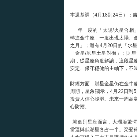
本週基調（4月18到24日）：
一年一度的「太陽/火星合相」
轉進金牛座，一度出現太陽、
之月」；還有4月20日的「水星/
「金星/厄星土星對衝」；財
期，從星座角度解讀，這段星
安定、保守穩健的主軸下，不
財經方面，財星金星仍在金牛
周期，星象顯示，4月22日到
投資人信心脆弱。未來一周歐
心防禦。
就個別星座而言，大環境驚愕
當運與低潮星各占一半。榮登