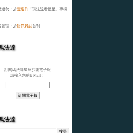
座運勢：於
壹週刊
「瑪法達看星星」專欄
富管理：於
財訊雜誌
首刊
瑪法達
訂閱瑪法達星座沙龍電子報
請輸入您的E-Mail：
瑪法達