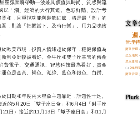
的星座氛圍將帶動一波兼具價值與時尚、質感與流
國民「潮」經濟的大行其道。色彩鮮豔、設計考
條柔和，且重視功能與裝飾細節，將是最「潮」的
文章
氛圍，則讓「把握當下、及時行樂」、用力品味繽
一週
。
管理
優於歐美市場，投資人情緒趨於保守，穩健保值為
財富管理
星座運勢
的新興亞洲較被看好。金牛座和雙子座掌管的傳產
星座運勢
消費電子、交通通訊、智慧科技最為看好，貴金
(1)
2015
幸運色是金黃、褐色、湖綠、藍色和銀色。白鑽、
財富管理
(
Plurk
由於日期和年度兩大星象主題靠近，話題性十足。
接近的5月20日「雙子座日食」和6月4日「射手座
21日）接近的11月13日「蠍子座日食」和11月