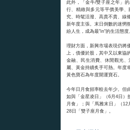
此外，「金牛/雙子座之年」
行、精緻與多元等平價美學、
究、時髦活潑、高貴不貴、線
新年度主張。末日倒數的迷惘
紛人生，成為最”in”的生活態度
理財方面，新興市場表現仍將
上，債優於股，其中又以東協
金融、民生消費、休閒觀光、
屬、黃金持續炙手可熱。年度
黃色寶石為年度開運寶石。
今年日月食頻率較去年少。但
如與「金星凌日」（6月4日）
月食」；與「馬雅末日」（12月
28日「雙子座月食」。