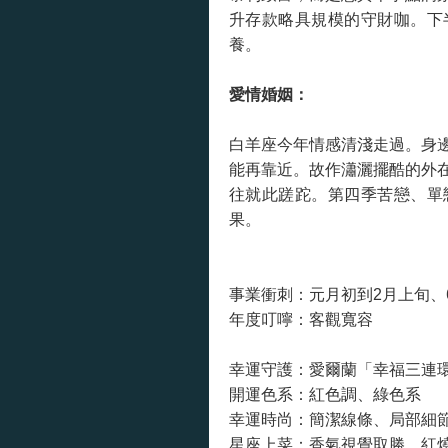
升存款略具規模的守財咖。下
養。
愛情婚姻：
白羊座今年情感清淺走過。身
能再靠近。故作瀟灑擺酷的外
往就此蹉跎。第四季苦戀、單
果。
事業衝刺：元月初到2月上旬、
年度叮嚀：客觀寬容
幸運守護：愛爾蘭「幸福三連環哥帝亞
開運色系：紅色調、綠色系
幸運時尚：簡潔線條、局部細
星座上菜：香氣視覺取勝，紅