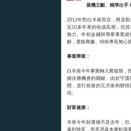
當機立斷、精準出手 
2012年對白羊座而言，將是
近10多年來的收成高潮，但
無力。年初金錢與學業事業絕
解，業餘興趣、特殊專長無心
事業學業：
白羊座今年事業轉入爬坡期，
握決勝機會的關鍵。由於守護
態，逆行前後的元月衝刺變得
佳。
財富健康：
羊座今年財運雖不及去年，但
暴利致富，而是憑真本事點滴