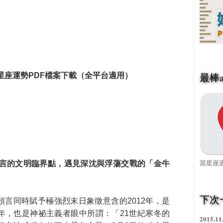
最棒a
度星座運勢PDF檔案下載（全平台適用）
當星座遇
預言的文明臨界點，遇見深沈與浮蕩交戰的「金牛
下次
言同時賦予極強烈末日象徵意含的2012年，是
年，也是神祕主義者眼中所謂：「21世紀寒冬的
2015.11