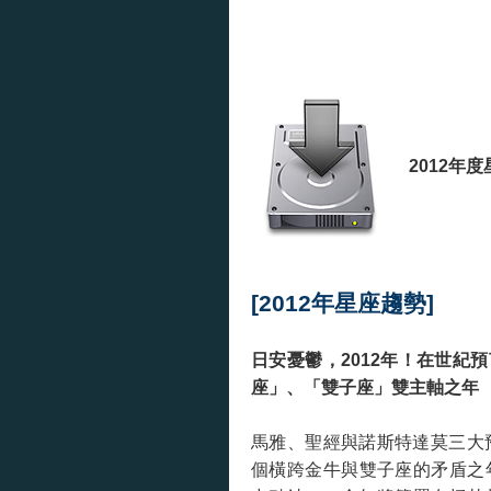
2012年
[2012年星座趨勢]
日安憂鬱，2012年！在世紀
座」、「雙子座」雙主軸之年
馬雅、聖經與諾斯特達莫三大預
個橫跨金牛與雙子座的矛盾之