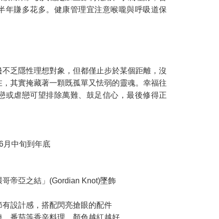
半年賺多花多。健康管理宜注意喉嚨與呼吸道保
邊不乏隱性理想對象，但都僅止步於某個距離，沒
在，其實掩藏著一顆既孤單又怯弱的靈魂。幸福往
戀或虐戀可望排除萬難、鼓足信心，最後修得正
6月中旬到年底
之結」(Gordian Knot)墜飾
節有設計感，搭配閃亮搶眼的配件
燒、番茄等香辛料理，顏色越紅越好