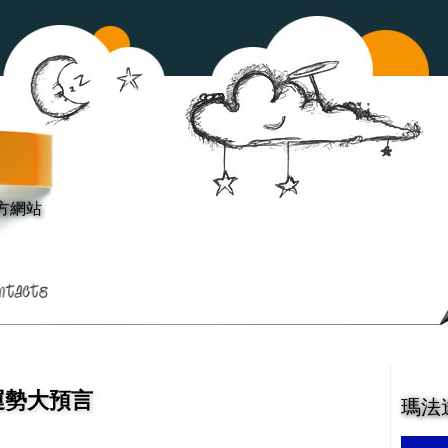
方網站
運勢大預言
瑪法