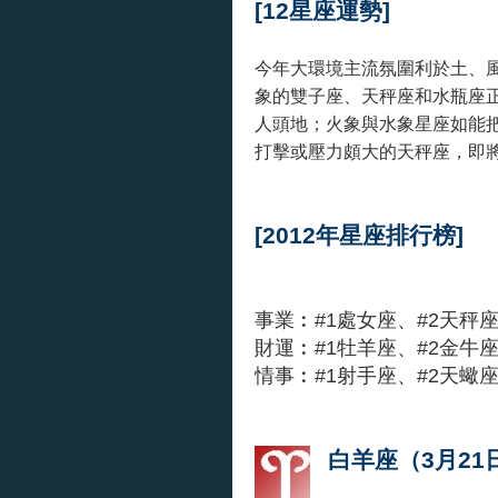
[12星座運勢]
今年大環境主流氛圍利於土、
象的雙子座、天秤座和水瓶座
人頭地；火象與水象星座如能
打擊或壓力頗大的天秤座，即
[2012年星座排行榜]
事業︰#1處女座、#2天秤座
財運︰#1牡羊座、#2金牛座
情事︰#1射手座、#2天蠍座
白羊座（3月21