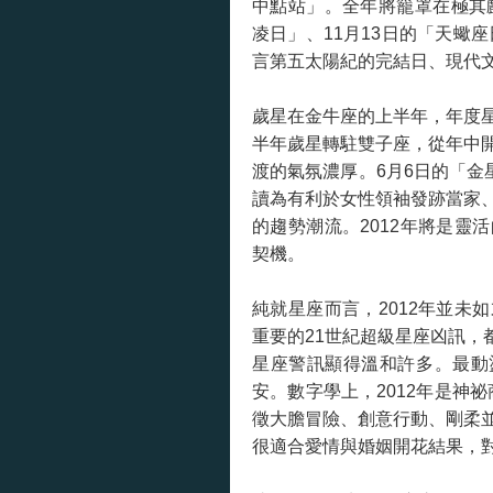
中點站」。全年將籠罩在極其
凌日」、11月13日的「天蠍
言第五太陽紀的完結日、現代文明
歲星在金牛座的上半年，年度
半年歲星轉駐雙子座，從年中
渡的氣氛濃厚。6月6日的「金
讀為有利於女性領袖發跡當家
的趨勢潮流。2012年將是靈
契機。
純就星座而言，2012年並未
重要的21世紀超級星座凶訊，
星座警訊顯得溫和許多。最動盪
安。數字學上，2012年是神祕商數
徵大膽冒險、創意行動、剛柔
很適合愛情與婚姻開花結果，