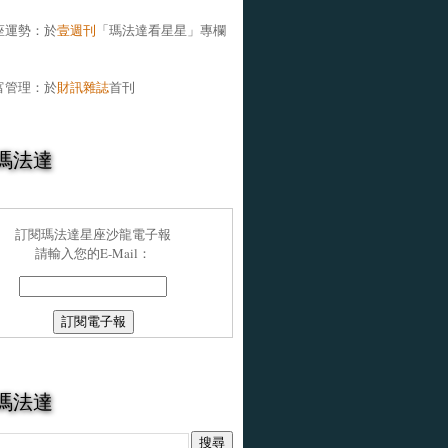
座運勢：於
壹週刊
「瑪法達看星星」專欄
富管理：於
財訊雜誌
首刊
瑪法達
訂閱瑪法達星座沙龍電子報
請輸入您的E-Mail：
瑪法達