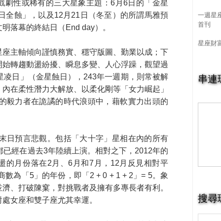
戲劇性或稀有的三大星象主題：6月6日的「金星
一週星
座日全蝕」，以及12月21日（冬至）的所謂馬雅預
首刊
落幕的終結日（End day）。
星座財
星座主軸傾向謹慎務實、穩守版圖、勤業以成；下
開始轉趨動盪紛擾、瞬息多變、人心浮躁，觀望過
串連
星凌日」（金星蝕日），243年一週期，則常被解
、內在柔性潛力大解放、以柔化剛等「女力崛起」
活的毅力者在詭譎的時代浪頭中，藉軟實力出頭的
如末日預言悲觀。包括「大十字」星相在內的所有
都已經在過去3年陸續上演。相對之下，2012年的
的月份落在2月、6月和7月，12月反見相對平
為「5」的年份，即「2 + 0 + 1 + 2」= 5。象
並濟、打破陳窠，對挑戰者及擁有多專長者有利。
搜尋
對處女座和雙子座尤其幸運。