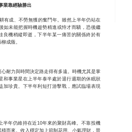
事業靠經驗勝出
勤耕有成、不勞無獲的奮鬥年。雖然上半年仍站在
其後如未能把握時機趁勢精進或恃才而驕，恐後繼
佳良機稍縱即逝，下半年某一痛苦的關係終於有
插柳成蔭。
恆心耐力與時間決定路走得有多遠。時機尤其是掌
星和事業星在上半年泰半處於退行週期的休眠狀
益加珍貴。下半年利短打游擊戰，應試臨場表現
上半年仍維持在近10年來的聚財高峰。不靠投機
累積而來。收入穩定加上節制花用、小氣理財，晉