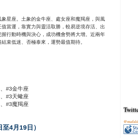
風象星座。土象的金牛座、處女座和魔羯座，與風
正值當運，靠實力與靈活取勝，較易逆境存活、出
把握行動時機與決心，成功機會勢將大增。近兩年
將結束低迷、否極泰來，運勢最值期待。
、#3金牛座
、#3天蠍座
、#3魔羯座
Twitt
@mafa
日至4月19日）