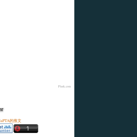
Plurk.com
er
ldaPTA的推文