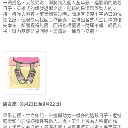
一戰成名，大放異彩。即將跨入個人全年最幸福週期的這段
日子，英雄式的凱旋返鄉之後，迎接的是溫馨與動人的支
持、擁護與包容。事業儘管短時之間還有徬徨十字路口的恍
惚之感，但很快就找回工作節奏，並排出各式人生目標的優
先本末，所獲祝福無限，回饋也很優渥。財運不錯，經費充
裕，財力基礎日見回穩。愛情是一種身心安適。
處女座（8月23日至9月22日）
舉重若輕，甘之如飴。干擾與助力一樣多的這段日子，危機
應變和心理調適彈性有過人之處。工作上最為人稱道的強
項，也是沈著冷靜，處變不驚，且履風波如平地。事業當下