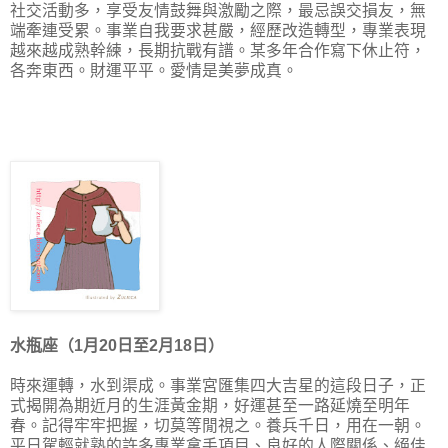
社交活動多，享受友情鼓舞與激勵之際，最忌誤交損友，無
端牽連受累。事業自我要求甚嚴，經歷改造轉型，專業表現
越來越成熟幹練，長期抗戰有譜。某多年合作寫下休止符，
各奔東西。財運平平。愛情是美夢成真。
水瓶座（1月20日至2月18日）
時來運轉，水到渠成。事業宮匯集四大吉星的這段日子，正
式揭開為期近月的生涯黃金期，好運甚至一路延燒至明年
春。記得牢牢把握，切莫等閒視之。養兵千日，用在一朝。
平日駕輕就熟的許多專業拿手項目、良好的人際關係、絕佳