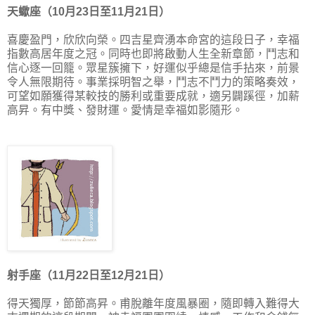
天蠍座（10月23日至11月21日）
喜慶盈門，欣欣向榮。四吉星齊湧本命宮的這段日子，幸福
指數高居年度之冠。同時也即將啟動人生全新章節，鬥志和
信心逐一回籠。眾星簇擁下，好運似乎總是信手拈來，前景
令人無限期待。事業採明智之舉，鬥志不鬥力的策略奏效，
可望如願獲得某較技的勝利或重要成就，適另闢蹊徑，加薪
高昇。有中獎、發財運。愛情是幸福如影隨形。
射手座（11月22日至12月21日）
得天獨厚，節節高昇。甫脫離年度風暴圈，隨即轉入難得大