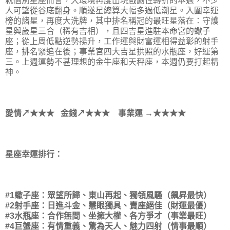
就個別星座而言，大環境再度出現戲劇性轉折的本週，不少
人可望從谷底翻身。順遂星總算大幅多過低潮星。入圍幸運
榜的諸星，再度大洗牌，其中排名稱冠的最旺星落在：守護
星與歲星三合（稀有吉相），且四吉星進駐本命宮的蠍子
座；從上周低點逆勢揚升，工作運與財富運相得益彰的射手
座，排名緊追在後；事業宮四大吉星拱照的水瓶座，好運第
三。上週運勢不甚理想的金牛座和天秤座，本週仍要打起精
神。
愛情↗★★★ 金錢↗★★★ 事業運 →★★★★
星座幸運排行：
#1蠍子座：眾望所歸、東山再起、獨領風騷（飆昇最快）
#2射手座：日進斗金、慧眼獨具、賣座絕佳（財運最優）
#3水瓶座：合作無間、坐擁大權、各方爭才（事業最旺）
#4巨蟹座：有情重義、驚為天人、魅力四射（情事最順）