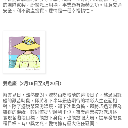
的團隊默契，紛紛派上用場，事業頗有顯赫之功。注意交通
安全。利不動產投資。愛情是一種幸福惰性。
雙魚座（2月19日至3月20日）
撥雲見日，豁然開朗。運勢由陰轉晴的這段日子，熬過囚籠
般的艱苦時段，即將和下半年最值期待的精彩人生正面相
對。除了擺脫某惡劣環境、卸下沈重負擔，還將巧遇某極為
難得的機緣，較同儕提早順利卡位。事業經營按部就班逐一
實現各階段目標，能放下身段，也能放眼大局，提早發想長
程目標。有中獎之兆。愛情擁有極大信任區間。