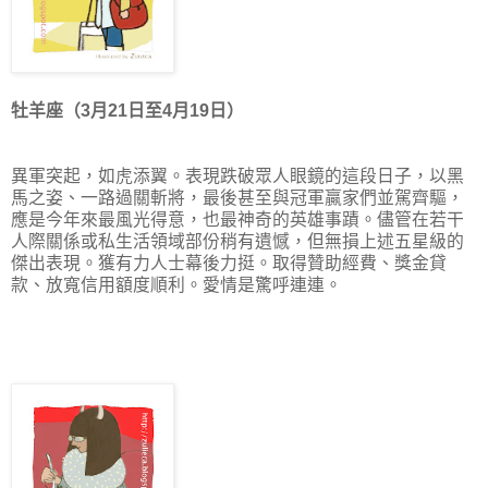
牡羊座（3月21日至4月19日）
異軍突起，如虎添翼。表現跌破眾人眼鏡的這段日子，以黑
馬之姿、一路過關斬將，最後甚至與冠軍贏家們並駕齊驅，
應是今年來最風光得意，也最神奇的英雄事蹟。儘管在若干
人際關係或私生活領域部份稍有遺憾，但無損上述五星級的
傑出表現。獲有力人士幕後力挺。取得贊助經費、獎金貸
款、放寬信用額度順利。愛情是驚呼連連。