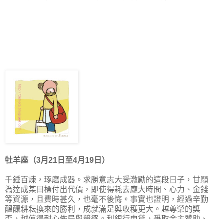
牡羊座（3月21日至4月19日）
千錘百煉，琢磨成器。求勝意志大受激勵的這段日子，甘願
為達成某目標付出代價，即使得耗去龐大時間、心力、金錢
等資源，且費時甚久，也毫不後悔。事實也證明，經過辛勤
醞釀耕耘換來的勝利，成就滿足與收穫更大。越尊榮的獎
盃，越值得耐心佈局與競逐。利銀行申貸，爭取金主贊助、