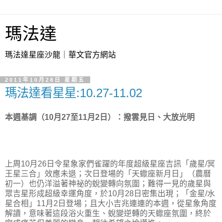
瑪法達
瑪法達星座沙龍｜華文官方網站
2011年10月28日 星期五
瑪法達看星星:10.27-11.02
本週基調（10月27至11月2日）：撥雲見日、大放光明
上周10月26日令星象家們雀躍的年度超級星座吉訊「歲星/冥
王星三合」效應未退；次日登場的「天蠍座新月日」（農曆
初一）也仍洋溢著神祕的蛻變轉向氛圍；難得一見的歲星與
眾吉星形成超級幸運角度，於10月28日密集出現；「金星/水
星合相」11月2日登場；且大小吉兆連連的本週，從星象角度
解讀，意味著這段浴火重生、蛻變逆轉的天蠍座氛圍，終於