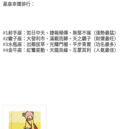
星座幸運排行：
#1射手座：如日中天、捷報頻傳、無堅不摧（漲勢最猛）
#2蠍子座：大發利市、滿載而歸、天之驕子（財運最旺）
#3水瓶座：出類拔萃、光耀門楣、平步青雲（功名最多）
#4金牛座：紅鸞星動、天賜良緣、互蒙其利（人氣最佳）