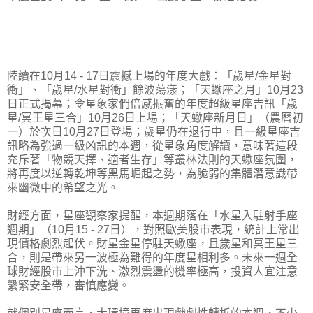
陸續在10月14 - 17日震撼上場的年度大戲：「歲星/金星對
衝」、「歲星/水星對衝」餘波蕩漾；「天蠍座之月」10月23
日正式揭幕；令星象家們倍感振奮的年度超級星座吉訊「歲
星/冥王星三合」10月26日上場；「天蠍座新月日」（農曆初
一）於次日10月27日登場；歲星仍在退行中，且一級星座吉
訊略為強過一級凶訊的本週，從星象角度解讀，意味著這段
充斥著「物競天擇、適者生存」等叢林法則的天蠍座氛圍，
將再度以逆轉乾坤等黑馬崛起之勢，為脆弱的集體潛意識帶
來幽微中的希望之光。
財經方面，星座觀察家提醒，本週期落在「水星入駐射手座
週期」（10月15 - 27日），對照歐美股市表現，統計上常出
現價格劇烈起伏。財星金星停駐天蠍座，且歲星和冥王星三
合，則是帶來另一波極為難得的年度星相利多。未來一週全
球財經股市上沖下洗、激烈震盪的機率極高，投資人宜注意
繫緊安全帶，審慎應變。