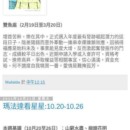
雙魚座（2月19日至3月20日）
埋首苦幹，樂在其中。正式邁入年度最有發跡崛起潛力的這
段日子，陰差陽錯而意外牽動一連串幸運連鎖效應，因禍得
福應是始料未及。事業能見度大增，反而激起奮發振作的鬥
志，成績較平日出色。近期申請入學或入會許可，資格考
試、進修高昇、爭取權益等相關事宜，信心滿滿。資金充
裕，何不適度自我犒賞一番。愛情是難掩孤芳。
Mafalda
於
中午12:15
2011年10月21日 星期五
瑪法達看星星:10.20-10.26
本週基調（10月20至26日）：山窮水盡、柳暗花明