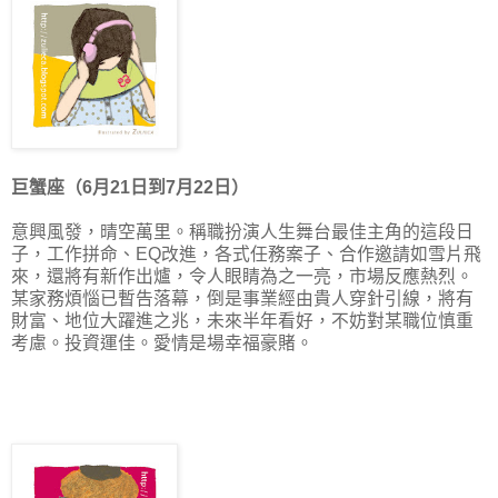
巨蟹座（6月21日到7月22日）
意興風發，晴空萬里。稱職扮演人生舞台最佳主角的這段日
子，工作拼命、EQ改進，各式任務案子、合作邀請如雪片飛
來，還將有新作出爐，令人眼睛為之一亮，市場反應熱烈。
某家務煩惱已暫告落幕，倒是事業經由貴人穿針引線，將有
財富、地位大躍進之兆，未來半年看好，不妨對某職位慎重
考慮。投資運佳。愛情是場幸福豪賭。