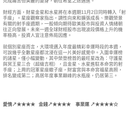
完成痛苦但美麗的變身，朝往希望之途邁進。
財經方面，財星金星和水星將在本週期11月2日同時轉入「射
手座」。星座觀察家指出，調性向來和擴張成長、樂觀榮景
有關的射手座週期，一般傾向期待歐美股市與投資人情緒朝
往正向發展。未來一週全球財經股市出現波段價格上升的機
率極高，投資人宜注意佈局因應。
就個別星座而言，大環境邁入年度最精彩幸運時段的本週，
可說幾乎全數星座都沈浸在這一片美好感覺中。入圍幸運榜
的諸星，僅小幅變動，其中榮登榜首的最旺星改為：守護星
與冥王星三合（超級吉相），且金星、水星進駐本命宮的射
手座；上周的冠軍星座蠍子座，財富宮與本命宮福星高照，
排名變成第二；高居年度事業巔峰的水瓶座，仍居第三。
愛情↗★★★★ 金錢↗★★★★ 事業運 ↗★★★★☆