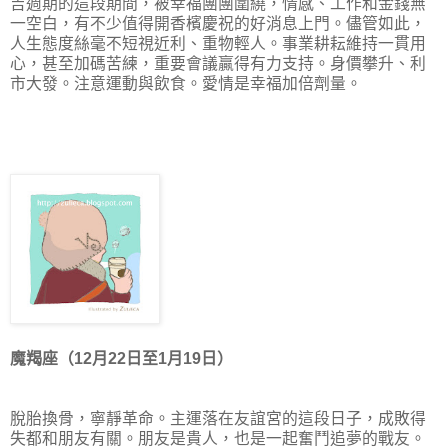
吉週期的這段期間，被幸福團團圍繞，情感、工作和金錢無
一空白，有不少值得開香檳慶祝的好消息上門。儘管如此，
人生態度絲毫不短視近利、重物輕人。事業耕耘維持一貫用
心，甚至加碼苦練，重要會議贏得有力支持。身價攀升、利
市大發。注意運動與飲食。愛情是幸福加倍劑量。
魔羯座（12月22日至1月19日）
脫胎換骨，寧靜革命。主運落在友誼宮的這段日子，成敗得
失都和朋友有關。朋友是貴人，也是一起奮鬥追夢的戰友。