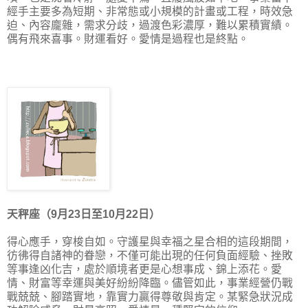
經手主要多為短期、非常態或小規模的計畫或工程，時效急
迫、內容龐雜，需求分歧，過渡色彩濃厚，難以累積實績。
偶有飛來喜事。財運看好。愛情是過程也是終點。
天秤座（9月23日至10月22日）
得心應手，穿梭自如。守護星與幸福之星合相的這段期間，
彷彿得自諸神的眷戀，不僅可能出現的任何負面經驗、挫敗
等事逢凶化吉，處於順境者更是心想事成、錦上添花。愛
情、財富等幸運與美好紛紛降臨。儘管如此，事業經營仍戰
戰兢兢、腳踏實地，靠實力贏得尊敬與肯定。某緊急狀況成