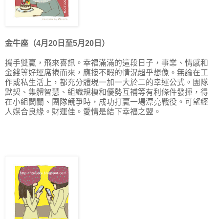
金牛座（4月20日至5月20日）
攜手雙贏，飛來喜訊。幸福滿滿的這段日子，事業、情感和
金錢等好運席捲而來，應接不暇的情況超乎想像。無論在工
作或私生活上，都充分體現一加一大於二的幸運公式。團隊
默契、集體智慧、組織規模和優勢互補等有利條件發揮，得
在小組闖關、團隊競爭時，成功打贏一場漂亮戰役。可望經
人媒合良緣。財運佳。愛情是結下幸福之盟。