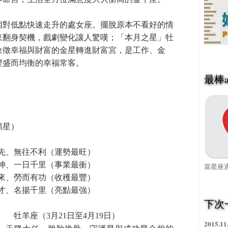
相對低點快速走升的處女座。擺脫原本不看好的情
來翻身契機，戲劇變化讓人驚嘆；「本月之星」牡
象徵幸福與財富的金星轉進財富宮，是工作、金
豐盛而均衡的幸福常客。
最棒a
顆星）
先、無往不利（運勢最旺）
乾坤、一日千里（事業最衝）
當星座遇
擒來、勞而有功（收穫最豐）
長才、名揚千里（亮點最強）
下次
牡羊座（3月21日至4月19日）
2015.11