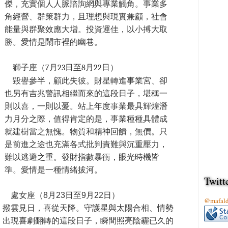
傑，充實個人人脈諮詢網與專業觸角。事業多
角經營、群策群力，且理想與現實兼顧，社會
能量與群聚效應大增。投資運佳，以小搏大取
勝。愛情是鬧市裡的幽巷。
獅子座（7月23日至8月22日）
毀譽參半，顧此失彼。財星轉進事業宮、卻
也另有吉兆警訊相繼而來的這段日子，堪稱一
則以喜，一則以憂。站上年度事業最具輝煌潛
力月分之際，值得肯定的是，事業種種具體成
就建樹當之無愧。物質和精神回饋，無價。只
是前進之途也充滿各式批判責難與沉重壓力，
難以逃避之重。發財指數暴衝，眼光時機皆
準。愛情是一種情緒拔河。
Twitt
處女座（8月23日至9月22日）
@mafa
撥雲見日，喜從天降。守護星與太陽合相、情勢
出現喜劇翻轉的這段日子，瞬間照亮陰霾已久的