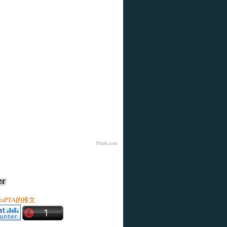
Plurk.com
er
ldaPTA的推文