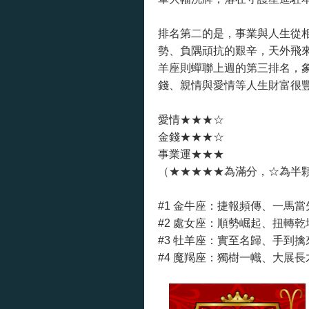
排名第二的是，事業與人生從
勢、負隅頑抗的艱辛，天外飛
羊座則蟬聯上週的第三排名，
錢、親情與愛情等人生財富很
愛情★★★☆
金錢★★★☆
事業運★★★
（★★★★★為滿分，☆為半
#1
金牛座：捷報頻傳、一馬當
#2 處女座：順勢崛起、扭轉
#3 牡羊座：實至名歸、手到
#4 魔羯座：獨樹一幟、大展