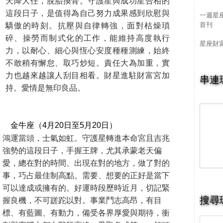
天降大任，脫胎換骨。守護星與成功星合相的
這段日子，是值得為自己努力成果感到欣慰與
一週星
首刊
驕傲的時刻。抗壓與自律轉強，面對枯燥瑣
碎、操勞而制式化的工作，能維持高度執行
星座財
力，以耐心、細心與恆心安度種種測練，始終
不敢稍有懈怠、取巧炒短。責任大為加重，實
力也越來越讓人刮目相看。財星進駐財富宮加
串連
持。愛情是無印良品。
金牛座（4月20日至5月20日）
鴻運當頭，士氣如虹。守護星轉進本命宮且吉兆
強勢的這段日子，手握王牌，尤其承蒙老天偏
愛，總在對的時間、出現在對的地方，做了對的
事，巧占最佳制高點。需要、想要的正好是當下
可以達成或擁有的。好運時段歷時近月，切記緊
搜尋
握良機，不可蹉跎以對。事業鬥志高昂，有目
標、有藍圖、有動力，備受各界厚愛與期待，衝