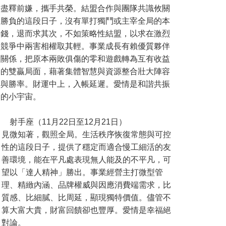
盡釋前嫌，攜手共榮。結盟合作與團隊共識攸關
勝負的這段日子，沒有單打獨鬥或主宰全局的本
錢，退而求其次，不如策略性結盟，以求在激烈
競爭中兩害相權取其輕。事業成長有賴優質夥伴
關係，把原本兩敗俱傷的零和遊戲轉為互有收益
的雙贏局面，藉著集體智慧與資源整合壯大陣容
與勝率。財運中上，入帳延遲。愛情是和諧共振
的小宇宙。
射手座（11月22日至12月21日）
見微知著，觀照全局。生活秩序恢復常態與可控
性的這段日子，提供了穩定而適合慢工細活的友
善環境，能在平凡處表現無人能及的不平凡，可
望以「達人精神」勝出。事業經營主打微型管
理、精緻內涵、品牌權威與因應消費端需求，比
質感、比細膩、比周延，顯現獨特價值。儘管不
算大富大貴，財富回饋卻也豐厚。愛情是幸福絕
對論。