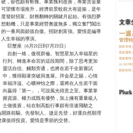
硬，卻也頗有斬獲。事業獲利改善，專業含金量
可望獲市場推升，經濟前景較前大有提振，是年
度發財招富、財務翻轉的關鍵月起始。有強烈夢
文章
想動機，只是事業經營奧援無多，獨立奮鬥闖出
的一番局面頗值自傲。招財創富強。愛情是編導
一週
人生幸福的導演。
管理
巨蟹座（6月21日到7月22日）
財富管理
星座運勢
自創一格，傲視群倫。智慧星加入幸福星的
星座運勢
行列、轉進本命宮的這段期間，除了思考更加
(1)
2015
靈活自信、觸類旁通，也將在若干全新嘗試
財富管理
(
中，獲得顯著突破與進展。拜金星之賜，心情
幸福洋溢、心曠神怡之際，還將在人生若干面
Plurk
向贏得「第一」，可說風光得意之至。事業掌
握資源、權力或既有優勢，加上擁有重量級人
士做後盾，站在制高點行事頗有倍速飛馳之
為開路前驅。先發制人、捷足先登，好運自然順理
健康值得投資。愛情是季節的交替。