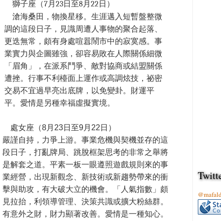
獅子座（7月23日至8月22日）
滄海桑田，物換星移。生涯邁入短暫盤整微
調的這段日子，見識周遭人事物的聚合起落、
更迭無常，頗有身處喧囂鬧市中的寂寞感。事
業實力與企圖雖強，卻容易敗在人際關係細微
「眉角」，在派系鬥爭、敵對協商或結盟關係
遭挫。行事不利檯面上運作或高調炫技，祕密
交易不宜過早亮出底牌，以免變卦。財運平
平。愛情是另種幸福虛擬實境。
處女座（8月23日至9月22日）
嚴謹自持，力爭上游。事業危機與契機並存的這
段日子，打亂牌局、跳脫框架思考的非常之舉將
是解套之道。平素一板一眼遵照遊戲規則來的事
Twitt
業經營，出現新觀念、新技術或新趨勢帶來的衝
擊與助攻，有大破大立的機會。「人氣指數」頗
@mafa
見拉抬，利領導管理、決策共識或擴大粉絲群。
有意外之財，財力顯著改善。愛情是一種知心。