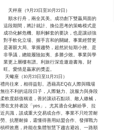
天秤座（9月23日至10月22日）
順水行舟，兩全其美。成功創下雙贏局面的
這段期間，將計就計、換位思考的策略模式是
成功化解危機、順利解套的要訣，也是讓頑強
對手軟化立場、握手言和的關鍵。事業經營更
是著眼大局、掌握趨勢，超然於短期小挫、是
非爭議，總能履險如夷、多勝少敗。事業與學
業更上層樓有譜。利旅行深造遨遊書海。財
旺。愛情是贏家的獎盃。
天
蠍
座（10月23日至11月21日）
禮尚往來，相得益彰。憑藉高EQ在人際與職場
無往不利的這段日子，人際魅力、說服力與身段
柔軟度頗值稱道，善於讓頑石點頭、敵人繳械，
潛在支持者說「yes」。尤其適合化解紛爭、拉
近共識，談成重大交易或合作。事業不只吃苦耐
勞、抗壓耐操，還懂得善用結盟合作、發揮戰力
槓桿效應，終能在集體智慧下趨吉避凶、一路順