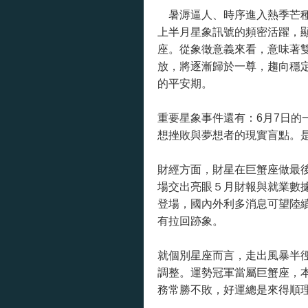
暑溽逼人、時序進入熱季芒
上半月星象訊號的頻密活躍，顯
座。從象徵意義來看，意味著
放，將逐漸歸於一尊，趨向穩
的平安期。
重要星象事件還有：6月7日的
想挫敗與夢想者的現實盲點。
財經方面，財星在巨蟹座做最
場交出亮眼５月財報與就業數
登場，國內外利多消息可望陸
有拉回跡象。
就個別星座而言，走出風暴半
調整。運勢冠軍當屬巨蟹座，
務常勝不敗，好運總是來得順