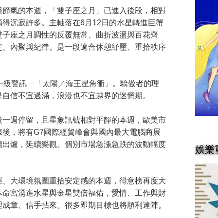
種節氣的本週，「雙子座之月」已進入後段，相對
得沉寂許多。主軸落在6月12日的水星轉進巨蟹
雙子座之月調性的反覆無常、曲折波盪與百花齊
定、內聚與紀律。是一段適合休憩紓壓、重拾秩序
一級警訊—「太陽／海王星角衝」。驕傲者的理
是自信不宜過滿，浪漫也不宜越界的迷惘期。
後一週停留，且星象訊號相對平靜的本週，歐美市
據後，將有G7國際經貿峰會與國內最大電腦商展
續出爐，延續樂觀。個別市場急漲急跌的波動幅度
娛樂
徑、大環境氛圍重拾安定感的本週，得意榜再度大
本命宮湧進水星與金星雙倍福佑，愛情、工作與財
理成章、信手拈來。很多即期目標也將順利達陣。