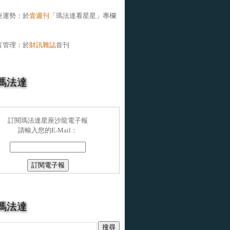
座運勢：於
壹週刊
「瑪法達看星星」專欄
富管理：於
財訊雜誌
首刊
瑪法達
訂閱瑪法達星座沙龍電子報
請輸入您的E-Mail：
瑪法達