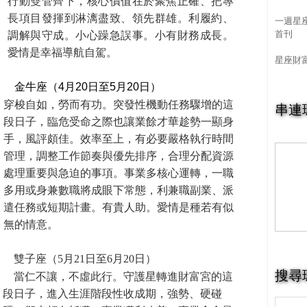
行動雙管齊下，核心價值在於聚焦正確、把專
長項目發揮到淋漓盡致、領先群雄。利履約、
一週星
首刊
調解與守成。小心躁急誤事。小有財務成長。
愛情是幸福導航自駕。
星座財
金牛座（4月20日至5月20日）
穿梭自如，勞而有功。突發性機動任務驟增的這
串連
段日子，臨危受命之際也讓業餘才華趁勢一顯身
手，風評頗佳。效率至上，有必要嚴格執行時間
管理，調整工作節奏與優先排序，合理分配資源
處理重要與急迫的事項。事業多核心運轉，一職
多用或身兼數職將成眼下常態，利兼職副業、派
遣任務或短期計畫。有貴人助。愛情是種若有似
無的情意。
雙子座（5月21日至6月20日）
搜尋
當仁不讓，不虛此行。守護星轉進財富宮的這
段日子，進入生涯階段性收成期，強勢、硬碰