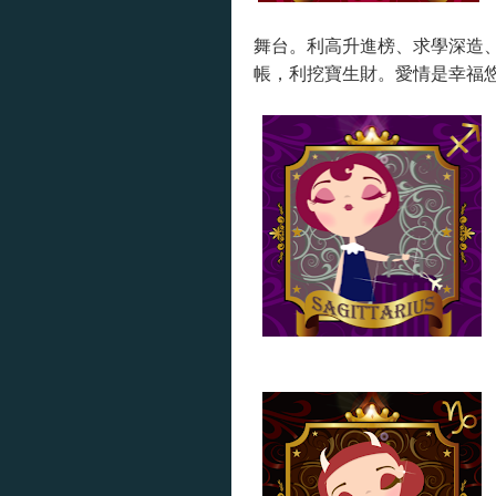
舞台。利高升進榜、求學深造
帳，利挖寶生財。愛情是幸福