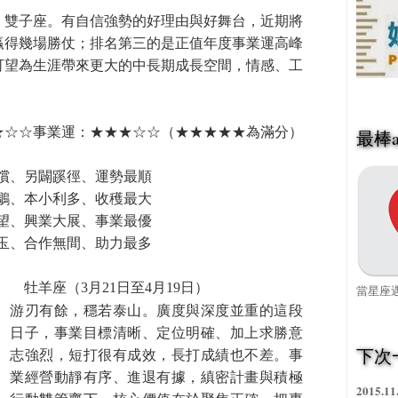
」雙子座。有自信強勢的好理由與好舞台，近期將
贏得幾場勝仗；排名第三的是正值年度事業運高峰
可望為生涯帶來更大的中長期成長空間，情感、工
★☆☆事業運：★★★☆☆（★★★★★為滿分）
最棒a
償、另闢蹊徑、運勢最順
雙鵰、本小利多、收穫最大
眾望、興業大展、事業最優
引玉、合作無間、助力最多
牡羊座（3月21日至4月19日）
當星座遇
游刃有餘，穩若泰山。廣度與深度並重的這段
日子，事業目標清晰、定位明確、加上求勝意
下次
志強烈，短打很有成效，長打成績也不差。事
業經營動靜有序、進退有據，縝密計畫與積極
2015.11