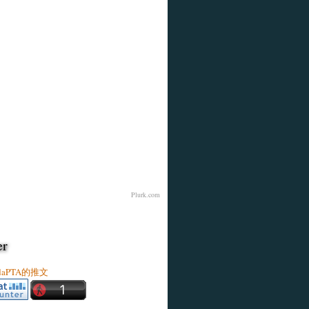
Plurk.com
er
ldaPTA的推文