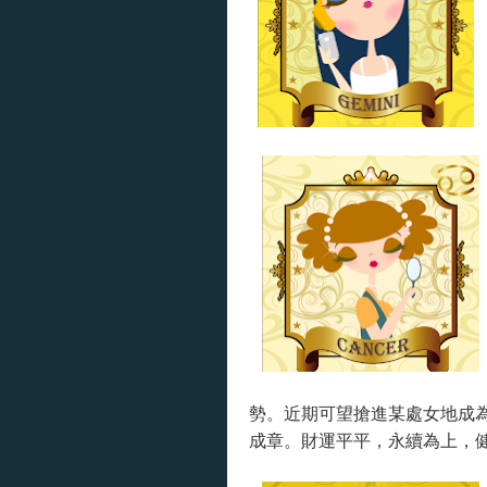
勢。近期可望搶進某處女地成
成章。財運平平，永續為上，