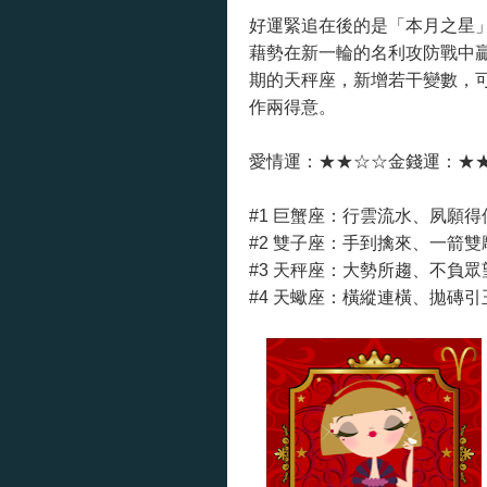
好運緊追在後的是「本月之星
藉勢在新一輪的名利攻防戰中
期的天秤座，新增若干變數，
作兩得意。
愛情運：★★☆☆金錢運：★
#1
巨蟹座：行雲流水、夙願得
#2 雙子座：手到擒來、一箭
#3 天秤座：大勢所趨、不負
#4 天蠍座：橫縱連橫、拋磚