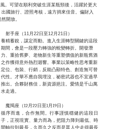
風。可望在順利突破生涯某瓶頸後，活躍於更大
、出國旅行、證照考核，遠方捎來佳音。偏財入
悠然開放。
射手座（11月22日至12月21日）
養精蓄銳，謀定而動。進入生涯轉型關鍵的這段
期間，會是一段壓力轉強的蛻變轉折。開發潛
力、重拾舊夢、老物新生等重塑價值的新瓶舊酒
之作獲得意外熱烈迴響。事業以策略性思考重新
定位、包裝、行銷，反能凸顯特色、創造無可替
代性。才華不應自我埋沒，祕密武器也不宜過早
推出。合夥財務佳，新資源挹注。愛情是千山萬
水走過。
魔羯座（12月22日至1月19日）
循序而進，合作無間。行事謹慎穩健的這段日
子，正視現實、量力而為，把阻力降到最低、時
間軸拉到最長，久而久之反而是眾人中走得最長