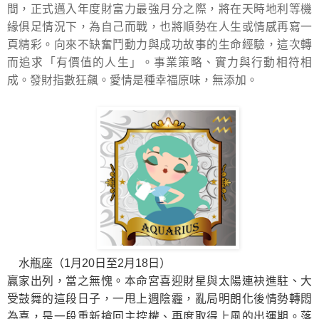
間，正式邁入年度財富力最強月分之際，將在天時地利等機
緣俱足情況下，為自己而戰，也將順勢在人生或情感再寫一
頁精彩。向來不缺奮鬥動力與成功故事的生命經驗，這次轉
而追求「有價值的人生」。事業策略、實力與行動相符相
成。發財指數狂飆。愛情是種幸福原味，無添加。
水瓶座（1月20日至2月18日）
贏家出列，當之無愧。本命宮喜迎財星與太陽連袂進駐、大
受鼓舞的這段日子，一甩上週陰霾，亂局明朗化後情勢轉悶
為喜，是一段重新搶回主控權、再度取得上風的出運期。落