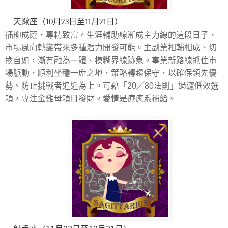
天
蠍
座（10月23日至11月21日）
插柳成蔭，專精致富。生涯輔助線漸成主力線的這段日子，
市場風向轉變帶來多種潛力開發可能。主副業相輔相成、切
換自如，漸有融為一體、模糊界線跡象。事業新路線抓住市
場脈動，順利坐穩一席之地，策略轉趨保守，以確保領先優
勢、防止挑戰者追近為上。可藉「20╱80法則」過濾低效選
項，專注金雞母項目發財。愛情是療癒系補給。