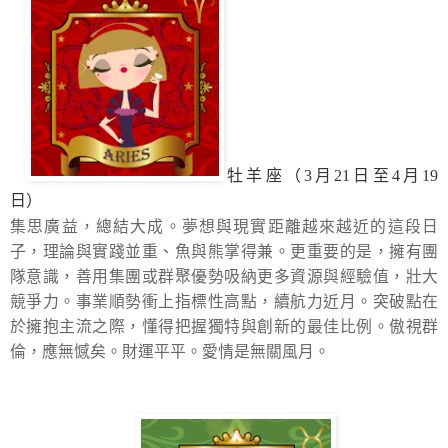
牡羊座（3月21日至4月19
日）
集思廣益，總結大成。夢想與現實距離越來越近的這段日
子，理論與實踐並重、魚與熊掌得兼。更重要的是，擁有團
隊意識，善用集團或群聚優勢吸納更多資源與經驗值，壯大
競爭力。事業順勢衝上指標性高點，續航力近月。突破點在
於擁抱主流之際，懂得把握獨特與創新的最佳比例。傲視群
倫，應無憾矣。財運平平。愛情是無關風月。