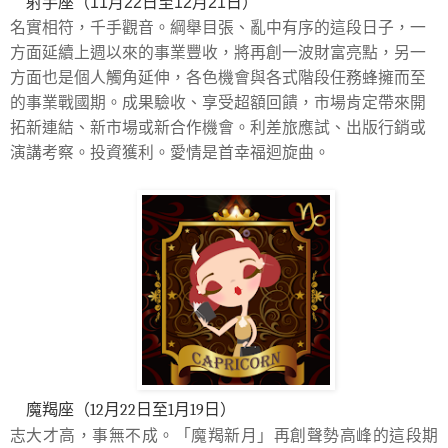
射手座（11月22日至12月21日）
名實相符，千手觀音。綱舉目張、亂中有序的這段日子，一
方面延續上週以來的事業豐收，將再創一波財富亮點，另一
方面也是個人觸角延伸，各色機會與各式階段任務蜂擁而至
的事業戰國期。成果驗收、享受超額回饋，市場肯定帶來開
拓新連結、新市場或新合作機會。利差旅應試、出版行銷或
演講考察。投資獲利。愛情是首幸福迴旋曲。
魔羯座（12月22日至1月19日）
志大才高，事無不成。「魔羯新月」再創聲勢高峰的這段期