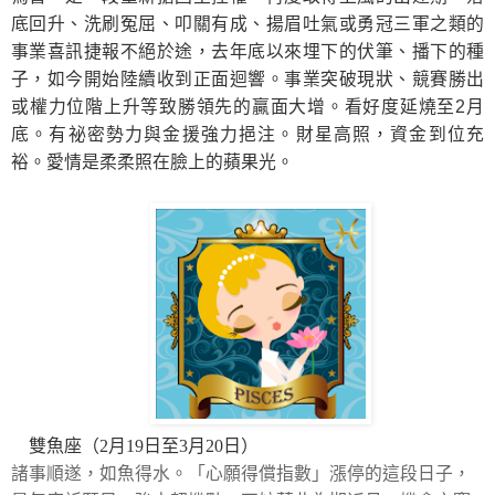
底回升、洗刷冤屈、叩關有成、揚眉吐氣或勇冠三軍之類的
事業喜訊捷報不絕於途，去年底以來埋下的伏筆、播下的種
子，如今開始陸續收到正面迴響。事業突破現狀、競賽勝出
或權力位階上升等致勝領先的贏面大增。看好度延燒至2月
底。有祕密勢力與金援強力挹注。財星高照，資金到位充
裕。愛情是柔柔照在臉上的蘋果光。
雙魚座（2月19日至3月20日）
諸事順遂，如魚得水。「心願得償指數」漲停的這段日子，