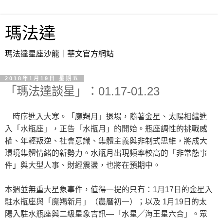
瑪法達
瑪法達星座沙龍｜華文官方網站
2018年1月19日 星期五
「瑪法達談星」：01.17-01.23
時序進入大寒。「魔羯月」退場，隨著金星、太陽相繼進
入「水瓶座」，正告「水瓶月」的開始。瓶座調性的挑戰威
權、年輕叛逆、社會意識、集體主義與非制式思維，將成大
環境集體情緒的新勢力。水瓶月出現頻率較高的「非常態事
件」與大型人事、財經震盪，也將在預期中。
本週並無重大星象事件，值得一提的只有：1月17日的金星入
駐水瓶座與「魔羯新月」（農曆初一）；以及 1月19日的太
陽入駐水瓶座與二級星象吉訊—「水星╱海王星六合」。眾