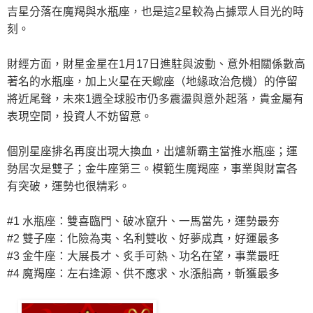
吉星分落在魔羯與水瓶座，也是這2星較為占據眾人目光的時
刻。
財經方面，財星金星在1月17日進駐與波動、意外相關係數高
著名的水瓶座，加上火星在天蠍座（地緣政治危機）的停留
將近尾聲，未來1週全球股市仍多震盪與意外起落，貴金屬有
表現空間，投資人不妨留意。
個別星座排名再度出現大換血，出爐新霸主當推水瓶座；運
勢居次是雙子；金牛座第三。模範生魔羯座，事業與財富各
有突破，運勢也很精彩。
#1
水瓶座：雙喜臨門、破冰竄升、一馬當先，運勢最夯
#2 雙子座：化險為夷、名利雙收、好夢成真，好運最多
#3 金牛座：大展長才、炙手可熱、功名在望，事業最旺
#4 魔羯座：左右逢源、供不應求、水漲船高，斬獲最多