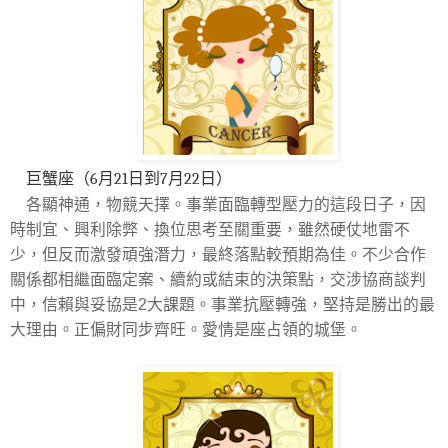
巨蟹座（6月21日到7月22日）
各顯神通，物競天擇。事業面臨轉型壓力的這段日子，因
時制宜、興利除弊、換位思考至關重要，雖然硬仗地雷不
少，但反而激發頑強潛力，最終落點較預期為佳。不少合作
關係都相繼面臨定案、續約或結束的決策點，交涉協商談判
中，信賴與妥協是2大課題。事業抗壓轉強，堅持是勝出的最
大理由。正偏財同步齊旺。愛情是座占領的城堡。