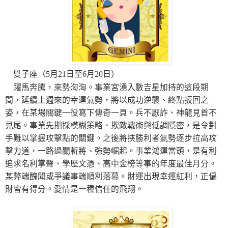
雙子座（5月21日至6月20日）
躍馬奔騰，來勢洶洶。事業宮湧入數吉星加持的這段期
間，延續上週來的幸運氣勢，將以成功逆襲、終點扳回之
姿，在某場關鍵一役寫下傳奇一頁。兵不厭詐、神龍見首不
見尾。事業先期採模糊策略、欺敵戰術與低調隱密，是令對
手難以掌握攻擊點的關鍵。之後將挾勝利者氣勢逐步拉高攻
擊力道，一路過關斬將、強勢崛起。事業鴻運當頭，是有利
追求名利掌聲、學歷文憑、高中金榜等事的年度最佳月分。
某弊端醜聞或爭議事端順利落幕。財運出現幸運紅利，正偏
財皆有得分。愛情是一種信任的飛翔。