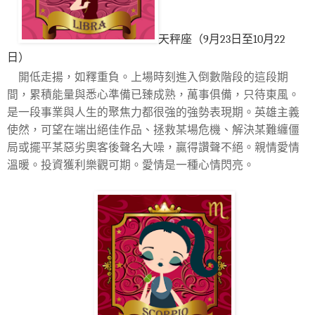
天秤座（9月23日至10月22
日）
開低走揚，如釋重負。上場時刻進入倒數階段的這段期
間，累積能量與悉心準備已臻成熟，萬事俱備，只待東風。
是一段事業與人生的聚焦力都很強的強勢表現期。英雄主義
使然，可望在端出絕佳作品、拯救某場危機、解決某難纏僵
局或擺平某惡劣奧客後聲名大噪，贏得讚聲不絕。親情愛情
溫暖。投資獲利樂觀可期。愛情是一種心情閃亮。