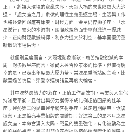
正」，將讓大環境的竄亂失序、天災人禍的末世陰霾大大消
退。「處女座之月」象徵的理性主義重返主場，生活與工作
也將逐漸回歸應有節奏。財經方面，金星仍停獅子座、「水
星逆行」結束的本週期，國際政經負面衝擊與激進干擾減
少、正向財經數據紛傳，利多力道大於利空，基本面優劣重
新取決市場供需。
就個別星座而言，大環境亂象漸歇、痛苦指數銳減的本
周，對多數星座而言，雖尚未達否極泰來的標準，但值得慶
幸的是，已走出年度最大壓力帶。當運星重新站回主流，比
數蓋過苦情星。榮登幸運榜諸星再度大輪替。
其中運勢最給力的落在，正值工作高效期，事業與人生保
持滿意平衡，且付出與努力獲得不成比例超值回饋的牡羊
座；運勢第二的是幸運常勝客射手座，怠速週期結束、恢復
振奮，正是擦亮事業招牌的關鍵期；好運第三的是本月之星
處女座，本命宮湧入太陽、戰星的雙重強化，有化被動為主
動的強勢蛻變。獅子與雙魚座得提防情勢瞬間變化的風險。