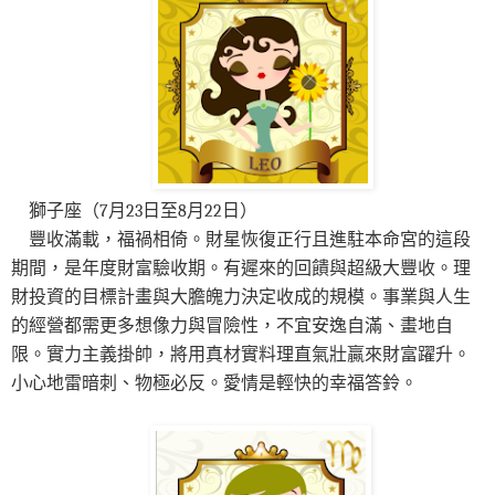
獅子座（7月23日至8月22日）
豐收滿載，福禍相倚。財星恢復正行且進駐本命宮的這段
期間，是年度財富驗收期。有遲來的回饋與超級大豐收。理
財投資的目標計畫與大膽魄力決定收成的規模。事業與人生
的經營都需更多想像力與冒險性，不宜安逸自滿、畫地自
限。實力主義掛帥，將用真材實料理直氣壯贏來財富躍升。
小心地雷暗刺、物極必反。愛情是輕快的幸福答鈴。