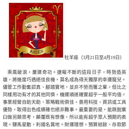
牡羊座（3月21日至4月19日）
乘風破浪，屢建奇功。捷報不斷的這段日子，時勢造英
雄，將幾度巧遇絕佳良機，莫名成為得天獨厚的幸運寵兒。
儘管工作勤奮認真、腳踏實地，並非不勞而獲之輩，但比之
同樣用功有才的其他同儕，機運順遂確實超乎一般平均值。
事業經營自助天助、策略戰術俱佳，善用科技、資訊或工具
優勢，取得出色成績確也絕非難事。最重要的是，能跳脫窠
臼做另類思考，顛覆既有想像，所以能有超乎眾人預期的表
現。驛馬星動，利揚名異地。財運理想，預算結餘、存款節