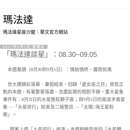
瑪法達
瑪法達星座沙龍｜華文官方網站
2017年9月1日 星期五
「瑪法達談星」：08.30~09.05
本週基調（
8
月
30
到
9
月
5
日）：慎始慎終、履險如夷
世大運精彩落幕、暑假結束，回歸「處女座之月」常態正
軌的本週，有著繁華落盡、洗盡鉛華的相對平靜。重大星象
事件有：
8
月
31
日的水星進駐獅子座；與
9
月
5
日的兩波矛盾星
象
---
「水星逆行」結束及二級警訊
---
「太陽
/
海王星對
衝」。
隨著上週「土星逆行」結束，本週相繼而來的「水星轉