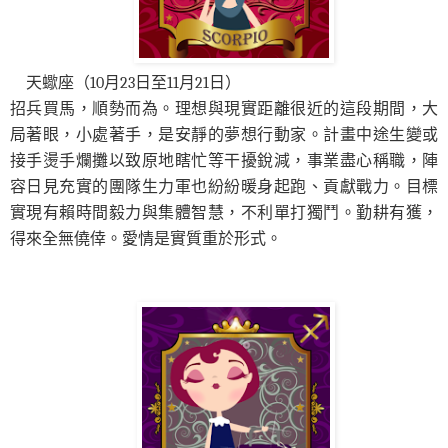
天
蠍
座（10月23日至11月21日）
招兵買馬，順勢而為。理想與現實距離很近的這段期間，大
局著眼，小處著手，是安靜的夢想行動家。計畫中途生變或
接手燙手爛攤以致原地瞎忙等干擾銳減，事業盡心稱職，陣
容日見充實的團隊生力軍也紛紛暖身起跑、貢獻戰力。目標
實現有賴時間毅力與集體智慧，不利單打獨鬥。勤耕有獲，
得來全無僥倖。愛情是實質重於形式。