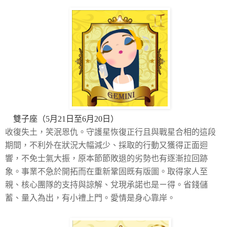
雙子座（5月21日至6月20日）
收復失土，笑泯恩仇。守護星恢復正行且與戰星合相的這段
期間，不利外在狀況大幅減少、採取的行動又獲得正面迴
響，不免士氣大振，原本節節敗退的劣勢也有逐漸拉回跡
象。事業不急於開拓而在重新鞏固既有版圖。取得家人至
親、核心團隊的支持與諒解、兌現承諾也是ㄧ得。省錢儲
蓄、量入為出，有小禮上門。愛情是身心靠岸。