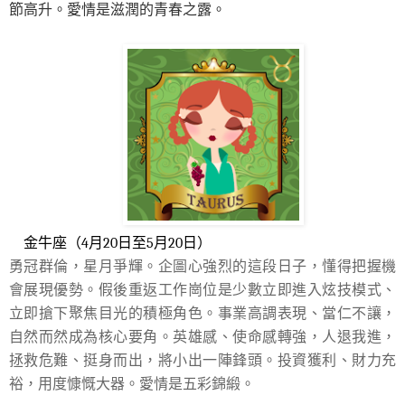
節高升。愛情是滋潤的青春之露。
金牛座（4月20日至5月20日）
勇冠群倫，星月爭輝。企圖心強烈的這段日子，懂得把握機
會展現優勢。假後重返工作崗位是少數立即進入炫技模式、
立即搶下聚焦目光的積極角色。事業高調表現、當仁不讓，
自然而然成為核心要角。英雄感、使命感轉強，人退我進，
拯救危難、挺身而出，將小出一陣鋒頭。投資獲利、財力充
裕，用度慷慨大器。愛情是五彩錦緞。