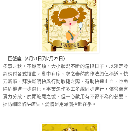
巨蟹座（6月21日到7月22日）
多事之秋，不厭其煩。大小狀況不斷的這段日子，以淡定冷
靜應付各式插曲，亂中有序、處之泰然的作法頗值稱道。快
刀斬麻，拜決斷明快與行動敏捷之賜，有助快速止血，也免
除危機進一步惡化。事業運作多工多線同步進行，儘管偶有
實力分散、虎頭蛇尾之憾，但一心數用有不得不為的必要。
提防細節陷阱疏失。愛情是用瀟灑掩飾在乎。