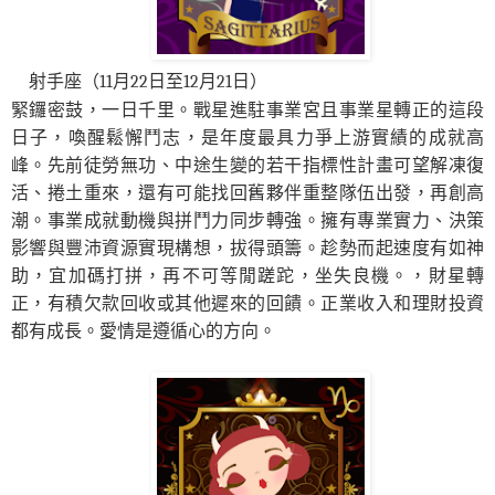
射手座（11月22日至12月21日）
緊鑼密鼓，一日千里。戰星進駐事業宮且事業星轉正的這段
日子，喚醒鬆懈鬥志，是年度最具力爭上游實績的成就高
峰。先前徒勞無功、中途生變的若干指標性計畫可望解凍復
活、捲土重來，還有可能找回舊夥伴重整隊伍出發，再創高
潮。事業成就動機與拼鬥力同步轉強。擁有專業實力、決策
影響與豐沛資源實現構想，拔得頭籌。趁勢而起速度有如神
助，宜加碼打拼，再不可等閒蹉跎，坐失良機。，財星轉
正，有積欠款回收或其他遲來的回饋。正業收入和理財投資
都有成長。愛情是遵循心的方向。