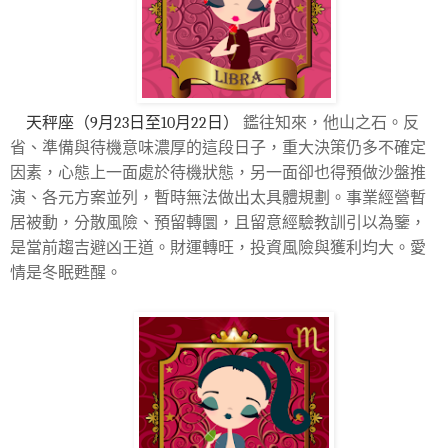
天秤座（9月23日至10月22日）
鑑往知來，他山之石。反
省、準備與待機意味濃厚的這段日子，重大決策仍多不確定
因素，心態上一面處於待機狀態，另一面卻也得預做沙盤推
演、各元方案並列，暫時無法做出太具體規劃。事業經營暫
居被動，分散風險、預留轉圜，且留意經驗教訓引以為鑒，
是當前趨吉避凶王道。財運轉旺，投資風險與獲利均大。愛
情是冬眠甦醒。