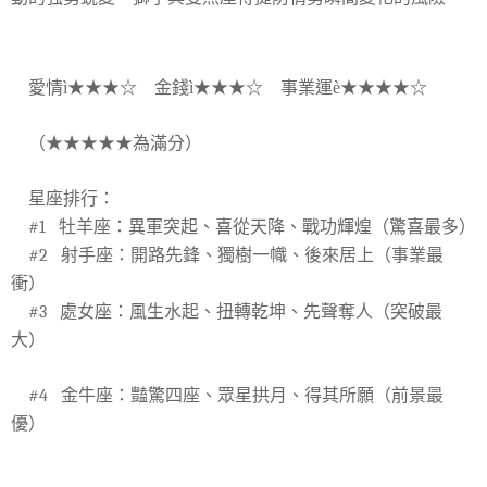
愛情
ì
★★★☆ 金錢
ì
★★★☆
事業運
è
★★★★☆
（★★★★★為滿分）
星座排行：
#1
牡羊座：異軍突起、喜從天降、戰功輝煌（驚喜最多）
#2
射手座：開路先鋒、獨樹一幟、後來居上（事業最
衝）
#3
處女座：風生水起、扭轉乾坤、先聲奪人（突破最
大）
#4
金牛座：豔驚四座、眾星拱月、得其所願（前景最
優）