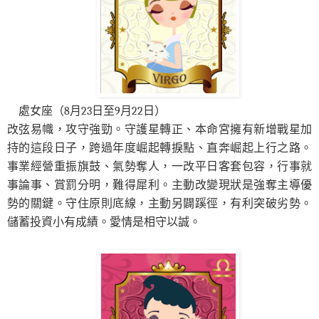
處女座（8月23日至9月22日）
改弦易幟，攻守強勁。守護星轉正、本命宮擁有新增戰星加
持的這段日子，跨過年度崛起轉捩點、直奔崛起上行之路。
事業經營重振旗鼓、氣勢奪人，一改平日客套包容，行事就
事論事、賞罰分明，難得犀利。主動改變現狀是強奪主導優
勢的關鍵。守住原則底線，主動另闢蹊徑，有利突破劣勢。
儲蓄投資小有成績。愛情是相守以誠。