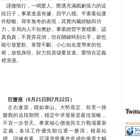
謹微慎行，一鳴驚人。際遇充滿戲劇張力的這
段日子，
事業
進退有據、四平八穩。平素看似運
作順暢、尋常無奇的表現，其實內藏經驗與功
力，非局內人不知奧妙
。事業經營平實穩重、認
真負責，不賣弄花俏，但在關鍵時刻出手，卻也
能引發驚歎、掌聲不斷。小心知名度帶來的包
袱，放低身段。財力投資儲蓄並進。愛情在定義
裡浪漫
。
巨蟹座（6月21日到7月22日）
左右逢源，穩如泰山。大勢底定、前景一路
Twitt
樂觀的這段期間，穩定中求發展是最佳策略，
不宜一步登天。
事業核心價值與主力戰場重新
@mafa
定義，各項工作優先順位逐一釐清，根基站
穩、訓練有素，
可讓突發
事件造成的傷害大幅