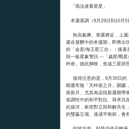
「瑪法達看星星」
本週基調（
9
月
29
日到
10
月
5
秋高氣爽、寒露將近，上週
還在發酵中
的本週期
，即將出
的「金星
/
海王星三合」；接著
與一級星象警訊
---
「歲星
/
戰星
秤座」彼此輝映，形成三星拱
值得注意的是，
9
月
30
日的
期通常隨「天秤座之月」開鑼
座新月」尤其為這段新週期帶
座調性中的和平對抗、尋求共
此拔河，衝突對立與和解共生
的雙贏立場。達成平衡前，會
財經方面，
財星仍停天蠍座