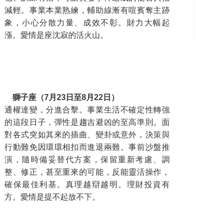
減輕。事業本業熟練，輔助線漸有喧賓奪主跡
象，
小心分散力量、成效不彰。財力大幅起
漲
。
愛情
是座沈寂的活火山。
獅子座（7月23日至8月22日）
通權達變，分進合擊。
事業
生活不確定性轉強
的這段
日子
，彈性是趨吉避凶的至高準則。面
對各式突如其來的插曲、變卦或意外，決策與
行動難免因環環相扣而進退兩難。事前沙盤推
演，隨時備妥替代方案，保留重新考慮、調
整、修正，甚至重來的可能，反能靈活操作，
確保最佳利基
。真理越辯越明。理財投資有
方。
愛情是提不起放不下。