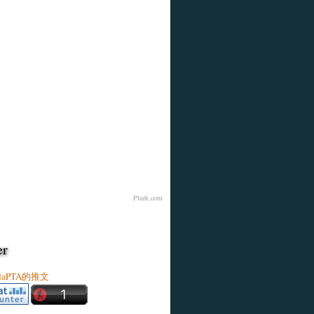
Plurk.com
er
ldaPTA的推文