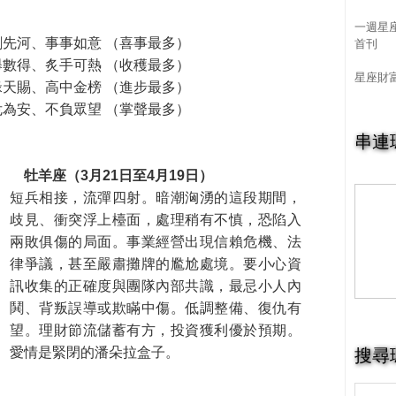
一週星
創先河、事事如意
（喜事最多）
首刊
舉數得、炙手可熱
（收穫最多）
星座財
緣天賜、高中金榜
（進步最多）
危為安、不負眾望
（掌聲最多）
串連
牡羊座（3月21日至4月19日）
短兵相接，流彈四射。暗潮洶湧的這段期間，
歧見、衝突浮上檯面，處理稍有不慎，恐陷入
兩敗俱傷的局面。事業經營出現信賴危機、法
律爭議，甚至嚴肅攤牌的尷尬處境。要小心資
訊收集的正確度與團隊內部共識，最忌小人內
鬨、背叛誤導或欺瞞中傷。低調整備、復仇有
望。理財節流儲蓄有方，投資獲利優於預期。
搜尋
愛情是緊閉的潘朵拉盒子。