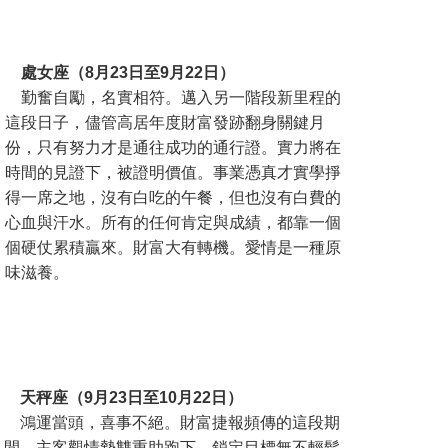
處女座（8月23日至9月22日）
勤奮自勵，名實相符。邁入另一階段新里程
的
這
段日子，儘管高居年度財富發跡翻身關鍵月
份，只有努力才是通往成功的通行證。實力將在
時間的見證下，被證明價值。事業憑真才實學掙
得一席之地，沒有白吃的午餐，但也沒有白費的
心血與汗水。所有的任何肯定與成績，都靠一個
個硬仗累積贏來。財富大有轉機。愛情是一種原
味滋養。
天秤座（9月23日至10月22日）
鴻運當頭，喜事不絕。財富捷報頻傳的這段期
間，主客觀情勢雙重助跑下，鎖定目標無不輕鬆