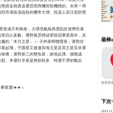
短期資金熱衷追逐恐慌商機與投機標的。未來一周
個別市場
急漲急跌的機率大增
。投資人宜注意防禦
星形成不利角衝，大環境氣氛再度陷於迷惘失落
遂星仍占多數。運勢風雲榜諸星除冠軍星座外，其
最棒a
出爐的「本月之星」
---
天秤座蟬聯寶座；運勢排
事業起飛，守護星又接連與海王星及冥王星呈幸運
有收穫；運勢第三的
雙魚座，絕地反撲、挑戰成
欣慰
。
本週牡羊座是挫折較多、時運不濟的勵志
當星座遇
事業運
î
★★
☆
下次
2015.11