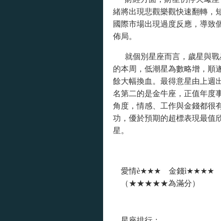
緒將出現悲觀樂觀快速翻轉，
國際市場出現過度反應
，導致
佈局。
就個別星座而言，歲星與戰
的本周，低潮星為數略增，順
餘大幅換血。最得意星由上週
名第二的是金牛座，正值年度
角度，情感、工作與金錢都很
功，優於預期的超標表現最值
星。
愛情
è
★★★ 金錢
ì
★
★★★
（★★★★★為滿分）
星座排行：