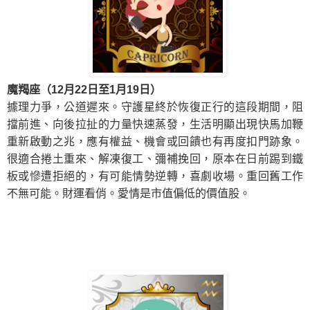
魔羯座（12月22日至1月19日）
據理力爭，公道遲來。守護星終於恢復正行
的這段期間，阻
擋前進、向後拉扯的力量快速蒸發，生活明顯出現快馬加鞭
重新啟動之兆，應有權益、機會或回饋也有再度扣門跡象。
很適合捲土重來、解凍復工、彌補挽回，原本在日前踢到鐵
板或慘遭拒絕的，有可能情勢逆轉，喜劇收場。重回舊工作
不無可能。財運看俏。
愛情
是市值偏低的價值股。