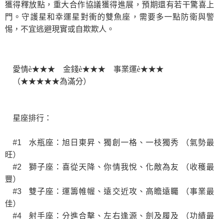
獲得釋放點，重大合作協議獲得進展，預期還有若干驚喜上
門。守護星和幸運星對衝的雙魚座，需要多一點防衛與警
惕，不宜逃避現實或自欺欺人。
愛情
è
★★★ 金錢
è
★
★★
事業運
è
★★
★
（★★★★★為滿分）
星座排行：
#1
水瓶座：旭日東昇、獨創一格、一枝獨秀
（氣勢最
旺）
#2
獅子座：喜從天降、你情我悅、化敵為友
（收穫最
豐）
#3
雙子座：運籌帷幄、遠交近攻、高瞻遠矚
（事業最
佳）
#4
射手座：分進合擊、左右逢源、劍及履及
（功績最