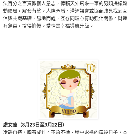
法百分之百貫徹個人意志，倖賴天外飛來一筆的另類提議鬆
動僵局，解套有望。人際矛盾、溝通誤會或協商歧見找到互
信與共識基礎，易地而處，互存同理心有助強化關係。財運
有驚喜，捨得慷慨。愛情是幸福導航升級。
處女座（8月23日至9月22日）
冷靜自持，胸有成竹。不急不徐、穩中求進
的這段日子，
本