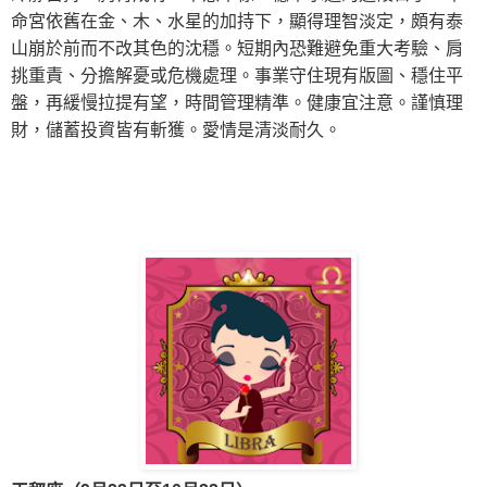
命宮
依舊在
金、木、水星的加持下，顯得理智淡定，頗有泰
山崩於前而不改其色的沈穩。短期內恐難避免重大考驗、肩
挑重責、分擔解憂或危機處理。事業守住現有版圖、穩住平
盤，再緩慢拉提有望，時間管理精準。健康宜注意。謹慎理
財，儲蓄投資皆有斬獲。
愛情是清淡耐久
。