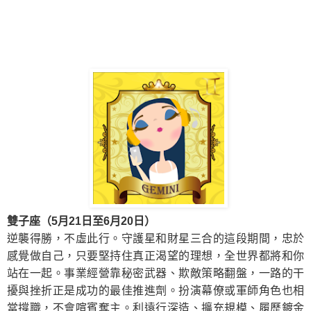
雙子座（5月21日至6月20日）
逆襲得勝，不虛此行。守護星和財星三合的這段期間，忠於
感覺做自己，只要堅持住真正渴望的理想，全世界都將和你
站在一起。事業經營靠秘密武器、欺敵策略翻盤，一路的干
擾與挫折正是成功的最佳推進劑。扮演幕僚或軍師角色也相
當撐職，不會喧賓奪主。利遠行深造、擴充規模、履歷鍍金