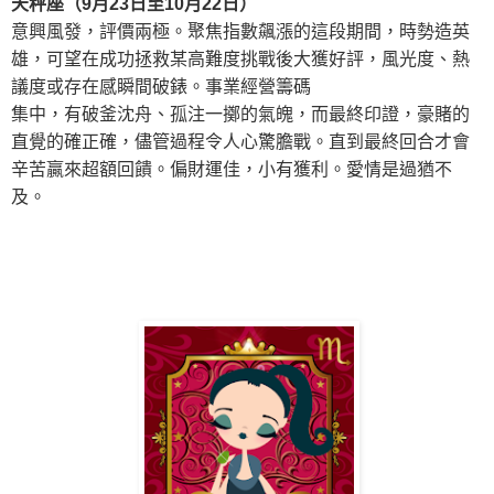
天秤座（9月23日至10月22日）
意興風發，評價兩極。聚焦指數飆漲的這段期間，時勢造英
雄，可望在成功拯救某高難度挑戰後大獲好評，風光度、熱
議度或存在感瞬間破錶。事業經營籌碼
集中，有破釜沈舟、孤注一擲的氣魄，而最終印證，豪賭的
直覺的確正確，儘管過程令人心驚膽戰。直到最終回合才會
辛苦贏來超額回饋。偏財運佳，小有獲利。
愛情
是過猶不
及
。