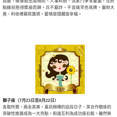
局面，總算殺出潛規則、人事糾紛、派系鬥爭等重圍，在終
點線前抱得獎座而歸。兵不厭詐，不宜過早亮底牌。偏財大
進，利收禮募款籌資。
愛情是隱藏版幸福。
獅子座（7月23日至8月22日）
各取所需，兩全其美。喜訊頻傳
的
這段日子，某合作關係的
突破性進展成為一大亮點。和諧互利為成功座右銘。雖然無