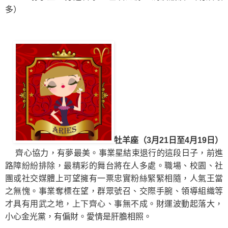
多）
牡羊座（3月21日至4月19日）
齊心協力，有夢最美。
事業星結束退行的這段日子，前進
路障紛紛排除，最精彩的舞台將在人多處。職場、校園、社
團或社交媒體上可望擁有一票忠實粉絲緊緊相隨，
人氣王當
之無愧。事業奪標在望，群眾號召、交際手腕
、領導組織等
才具有用武之地
，上下齊心、事無不成。財運波動起落大，
小心金光黨，有偏財。愛情
是肝膽相照。