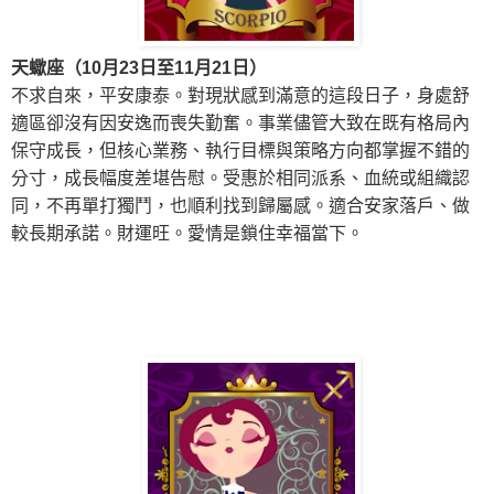
天
蠍
座（10月23日至11月21日）
不求自來，平安康泰。對現狀感到滿意
的這段日子
，身處舒
適區卻沒有因安逸而喪失勤奮。
事業
儘管大致在既有格局內
保守成長，但
核心業務、執行目標與策略方向都掌握不錯的
分寸，成長幅度差堪告慰。受惠於相同派系、血統或組織認
同，不再單打獨鬥，也順利找到歸屬感。適合安家落戶、做
較長期承諾。財運旺。
愛情是鎖住幸福當下。