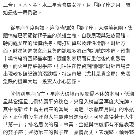
三合」。木、金、水三星齊會處女座，且「獅子座之月」開
始最後一周倒數。
從星座角度解讀，
這段時間的「獅子座」大環境氛圍，集
體情緒已明顯從獅子座的英雄主義、自我展現與狂放豪賭，
轉向處女座的謹慎矜持、精打細算以及理性冷靜。財經方
面，財星初進處女座且負向訊號多過正向訊號
的本周，預期
市場情緒將回歸基本面，隨個別表現而有重估後的劇烈震
動。而
火星停駐射手座，則往往在停留期間
國際財經市場會
出現較多破紀錄的漲跌幅，特定市場（尤其是貴金屬）急漲
急跌的機率大增，投資人小心因應。
就個別星座而言，星座大環境再度紛擾不休的本周，低潮
星與當運星比例持續平分秋色，只是入榜諸星再度大洗牌，
其中最新登上霸主寶座的當屬，喜遇「水瓶座月圓」的水瓶
座，正值階段生涯與人生最佳出運時刻，可望贏得若干人生
「第一」；排名居次的是，事業、金錢與情感都有不錯表現
的雙
子
座；運勢第三的
獅子座，豪情萬丈，表現慾、領導慾