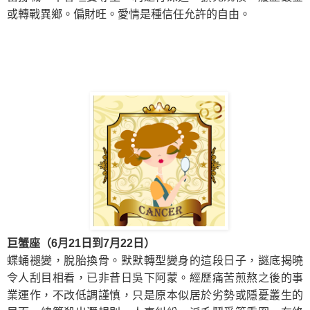
或轉戰異鄉。偏財旺。愛情是種信任允許的自由。
巨蟹座（6月21日到7月22日）
蝶蛹褪變，脫胎換骨。默默轉型變身的
這段日子，
謎底揭曉
令人刮目相看，已非昔日吳下阿蒙。經歷痛苦煎熬之後的
事
業運作，不改低調謹慎，只是原本似居於劣勢或隱憂叢生的