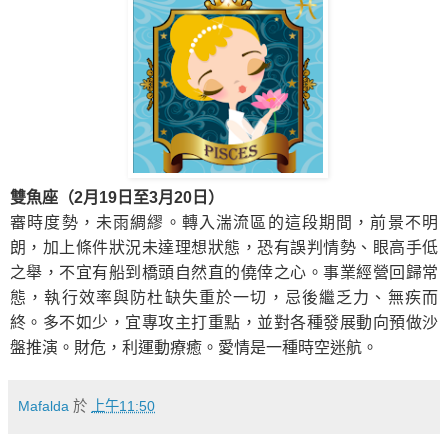
雙魚座（2月19日至3月20日）
審時度勢，未雨綢繆。轉入湍流區的這段期間，前景不明
朗，加上條件狀況未達理想狀態，恐有誤判情勢、眼高手低
之舉，不宜有船到橋頭自然直的僥倖之心。事業經營回歸常
態，執行效率與防杜缺失重於一切，忌後繼乏力、無疾而
終。多不如少，宜專攻主打重點，並對各種發展動向預做沙
盤推演。財危，利運動療癒。
愛情是一種時空迷航。
Mafalda
於
上午11:50