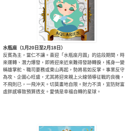
水瓶座（1月20日至2月18日）
反賓為主，當仁不讓。喜迎「水瓶座月圓」的這段期間，時
來運轉、潛力爆發，即將迎來近來難得發跡轉捩，搖身一變
稱雄掌舵、職司要務或東山再起，勢將易如反掌。事業反守
為攻、企圖心旺盛，尤其將迎來親上火線領導征戰的良機，
不飛則已，一飛沖天。切莫畫地自限。財力不濟，宜防財富
虛胖感導致預算透支。
愛情
是幸福自轉的星球。