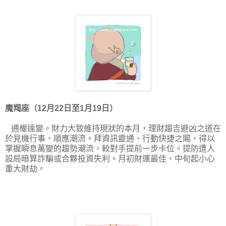
魔羯座（12月22日至1月19日）
通權達變。財力大致維持現狀的本月，理財趨吉避凶之道在
於見機行事、順應潮流。拜資訊靈通、行動快捷之賜，得以
掌握瞬息萬變的趨勢潮流，較對手提前一步卡位。提防遭人
設局暗算詐騙或合夥投資失利。月初財運最佳，中旬起小心
重大財劫。