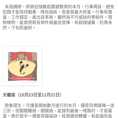
未雨綢繆。即將迎接數起震撼教育的本月，行事周延、避免
犯錯才能保持戰果、降低損耗。態度是最大財富。行事有擔
當，工作穩定、產出良率高，儼然為不可或缺的零組件。理
財精明，能善用既有條件做最佳發揮，有餘錢儲蓄，防患未
然。下旬防破財。
天蠍座（10月23日至11月21日）
險象環生。守護星開始數月退行的本月，儘管目標達陣一波
三折，但關關難過，關關過，能撐到最後一哩路的，才是贏
家。勇於放手一搏是突圍祕訣。投資績效轉優，有助損失扳