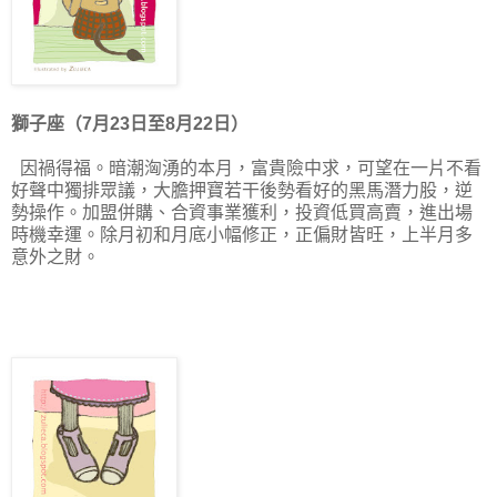
獅子座（7月23日至8月22日）
因禍得福。暗潮洶湧的本月，富貴險中求，可望在一片不看
好聲中獨排眾議，大膽押寶若干後勢看好的黑馬潛力股，逆
勢操作。加盟併購、合資事業獲利，投資低買高賣，進出場
時機幸運。除月初和月底小幅修正，正偏財皆旺，上半月多
意外之財。