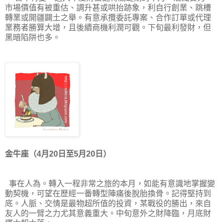
市場價值有被重估、調升甚或哄抬跡象，利自行創業、跳槽
轉業或開疆闢土之舉。有意承攬委託專案、合作訂單或代理
業務者勝算大增，且後續商機利潤可觀。下旬最利發財，但
黑暗陷阱也多。
金牛座（4月20日至5月20日）
事在人為。轉入一程非常之旅的本月，如能有意識地掌握變
動契機，可望在歷經一番轉型陣痛後脫胎換骨。記得堅持到
底。人脈、交情是最物超所值的投資，某戰役的勝出，來自
友人的一臂之力尤其意義重大。中旬意外之財降臨，月底財