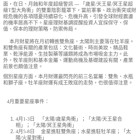
面，在日、月蝕和年度超級警訊
---
「歲星
/
天王星
/
冥王星超
級
T
型大角衝」的雙重陰影籠罩下，當前軍事、政治衝突或財
經危機的各項隱憂持續惡化、危機升高，引發全球財經震盪
的機率居高不下。星座理財基調提醒投資人宜採保守、保
值、保本的理財策略，防禦佈局。
本月財星將在月初轉進雙魚座，太陽則主要落在牡羊座。
和雙魚座有關的產業包括：文化藝術、時尚美妝、精品鞋
業、乾淨能源、生技製藥等議題將成為市場吸金主力。此
外，牧羊座則和基本金屬、運動商機及基礎建設有關，產業
前景也頗值注意。
個別星座方面，本月財運最閃亮的前三名當屬：雙魚、水瓶
和獅子座。牡羊座財運有成王敗寇的走勢，也很值得注意。
4
月重要星座事件：
4
月
1-3
日
「太陽
/
歲星角衝」；「太陽
/
天王星合
相」；「太陽
/
冥王星角衝」
4
月
5-8
日
金星進駐雙魚座；水星進駐牡羊座；「太
陽
/
火星對衝」