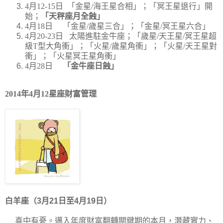
4
月
12-15
日
「金星
/
海王星合相」；「冥王星退行」開
始；
「天秤座月全蝕」
4
月
18
日
「金星
/
歲星三合」；「金星
/
冥王星六合」
4
月
20-23
日
太陽進駐金牛座；「歲星
/
天王星
/
冥王星超
級
T
型大角衝」；
「火星
/
歲星角衝」；「火星
/
天王星對
衝」；「火星冥王星角衝」
4
月
28
日
「金牛座日蝕」
2014
年
4
月
12
星座財富管理
白羊座（3月21日至4月19日）
喜中有憂。邁入年度財富翻轉關鍵期的本月，潛藏實力、