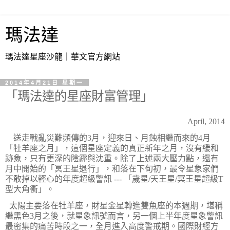
瑪法達
瑪法達星座沙龍｜華文官方網站
2014年4月21日 星期一
「瑪法達的星座財富管理」
April, 2014
送走戰亂災難頻傳的
3
月，迎來日、月蝕相繼而來的
4
月
「牡羊座之月」，這個星座定義的真正新年之月，沒有緩和
跡象，只有更深的陰霾與沈重。除了上述兩大壓力點，還有
月中開始的「冥王星退行」，和落在下旬初，最令星象家們
不敢掉以輕心的年度超級警訊
---
「歲星
/
天王星
/
冥王星超級
T
型大角衝」。
太陽主要落在牡羊座，財星金星轉進雙魚座的本週期，堪稱
繼黑色
3
月之後，就星象訊號而言，另一個上半年度星象警訊
最密集的痛苦時段之一，全月進入高度警戒期。國際財經方