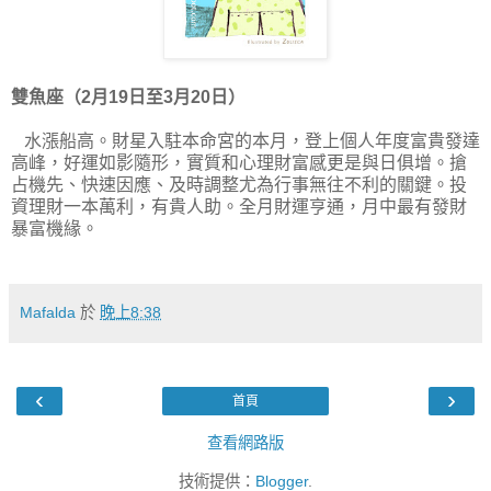
雙魚座（2月19日至3月20日）
水漲船高。財星入駐本命宮的本月，登上個人年度富貴發達
高峰，好運如影隨形，實質和心理財富感更是與日俱增。搶
占機先、快速因應、及時調整尤為行事無往不利的關鍵。投
資理財一本萬利，有貴人助。全月財運亨通，月中最有發財
暴富機緣。
Mafalda
於
晚上8:38
‹
›
首頁
查看網路版
技術提供：
Blogger
.