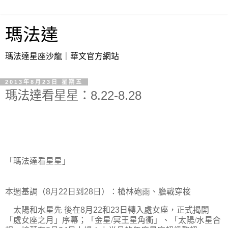
瑪法達
瑪法達星座沙龍｜華文官方網站
2013年8月23日 星期五
瑪法達看星星：8.22-8.28
「瑪法達看星星」
本週基調（
8
月
22
日到
28
日）：槍林砲雨、膽戰穿梭
太陽和水星先
後在
8
月
22
和
23
日轉入處女座，正式揭開
「
處女座之月
」序幕
；
「金星
/
冥王星角衝
」、「太陽
/
水星合