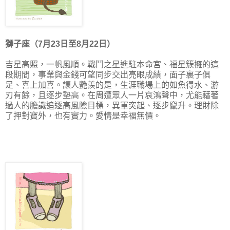
獅子座（7月23日至8月22日）
吉星高照
，一帆風順。戰鬥之星進駐本命宮、福星簇擁的這
段期間，事業與金錢可望同步交出亮眼成績，面子裏子俱
足、喜上加喜。讓人艷羨的是，生涯職場上的如魚得水、游
刃有餘，且逐步墊高。在周遭眾人一片哀鴻聲中，尤能藉著
過人的膽識追逐高風險目標，異軍突起、逐步竄升。理財除
了押對寶外，也有實力。愛情是幸福無價。