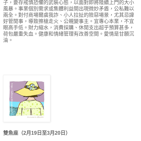
子，要存戒慎恐懼的武裝心態，以面對即將陸續上門的大小
風暴。
事業個別需求或集體利益間出現微妙矛盾，公私難以
兩全。對付商場爾虞我詐、小人拉扯的險惡場景，尤其忌諱
好管閒事，導致擦槍走火、公親變事主。宜專心本業，不宜
眼高手低。財力縮水，消費採購、休閒支出超乎預算甚多，
荷包嚴重失血。健康和情緒管理有改善空間。
愛情是甘願沉
淪。
雙魚座（2月19日至3月20日）