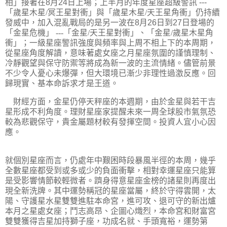
相
」接著在
8
月
24
日上場
；
上半月的年度星座超級警訊
---
「歲星木星
/
冥王星對衝
」與「歲星木星
/
天王星角衝
」仍持續
發威中，加入混亂戰局的是另一波在
8
月
26
日到
27
日登場的
「
金星危機
」
---
「
金星
/
天王星對衝
」、「
金星
/
歲星木星角
衝
」；
一級星座警訊強度與頻率與上周不相上下
的本周期，
從星座角度解讀，意味著處女座之月星座氛圍的謹慎理制、
冷靜觀望與保守防禦等將成為新一波的主流情緒。儘管前景
不少令人憂心未爆彈，但大環境已漸少非理性過激反應。回
歸現實、基本命訴求才是王道。
財經方面，金星仍停天秤座的本週期，由於金星與若干吉
星形成不利角度。理財星座家提醒
未來一周全球股市氣氛恐
較為悲觀保守，貴金屬題材較有發揮空間。
投資人宜小心因
應。
就個別星座而言，仍處年中艱困時段暴風半徑的本周，幾乎
全數星座都受到或多或少的負面衝擊，相對幸運星座只能算
是受影響情節較輕微者。躋身得意星座金榜的諸星則再度出
現全新洗牌。其中運勢稱冠的星座當屬，終於守得雲開，太
陽、守護星水星雙雙進駐本命宮，進可攻、退可守的新出爐
本月之星
處女
座；鬥志高昂、企圖心熾烈，本命宮和財富宮
雙雙獲得吉星加持獅子座，功成名就、手頭寬裕，運勢第