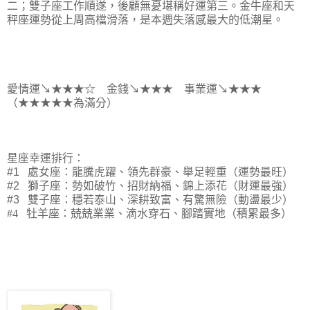
二；
雙子
座工作順遂，後顧無憂堪稱好運第三。金牛座和天
秤座運勢從上周高檔滑落，是本週失落感最大的低潮星。
愛情運
↘
★★★
☆
金錢
↘
★★★
事業運
↘
★★★
（★★★★★為滿分）
星座幸運排行：
#1
處女座：龍騰虎躍、領先群豪、舉足輕重（運勢最旺）
#2
獅子座：勢如破竹、招財納福、錦上添花（財運最強）
#3
雙子座：穩若泰山、深耕致富、有驚無險（動盪最少）
#4
牡羊座：兢兢業業、滴水穿石、腳踏實地（積累最多）