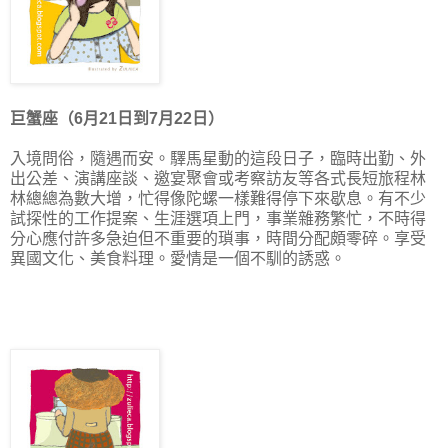
巨蟹座（6月21日到7月22日）
入境問俗，隨遇而安。驛馬星動的這
段日子，臨時出勤、外
出公差、演講座談、邀宴聚會或考察訪友等各式長短旅程林
林總總為數大增，忙得像陀螺一樣難得停下來歇息。
有不少
試探性的工作提案、生涯選項上門，事業雜務繁忙，不時得
分心應付許多急迫但不重要的瑣事，時間分配頗零碎。享受
異國文化、美食料理。
愛情是一個
不馴的誘惑
。