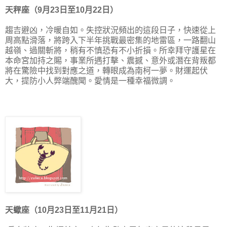
天秤座（9月23日至10月22日）
趨吉避凶，冷暖自如。失控狀況頻出的這段日子，快速從上
周高點滑落，將跨入下半年挑戰最密集的地雷區，一路翻山
越嶺、過關斬將，稍有不慎恐有不小折損。所幸拜守護星在
本命宮加持之賜，事業所遇打擊、震撼、意外或潛在背叛都
將在驚險中找到對應之道，轉眼成為南柯一夢。財運起伏
大，提防小人弊端醜聞。
愛情是
一種幸福微調
。
天蠍座（10月23日至11月21日）