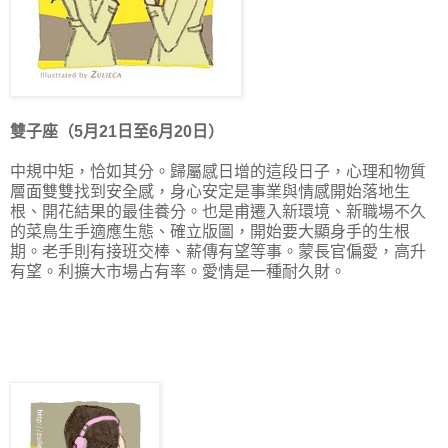
雙子座（5月21日至6月20日）
中規中矩，恰如其分。
歸屬感
日增的這段日子
，心理和物質
層面雙雙找到
安全感，身心安定是
事業與情感開始落地生
根、開花結果的最佳養分。也是甫遷入新環境、新職場不久
的菜鳥生手適應生態、確立版圖，開始要大顯身手的生根
期。老手則有接班交棒、薪傳有望等事。蒙長官偏愛，高升
有望。利擴大
市場占有率。
愛情是一種耐久財。