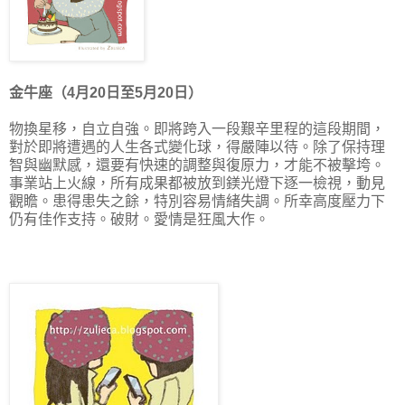
金牛座（4月20日至5月20日）
物換星移，自立自強。即將跨入一段艱辛里程的這段期間，
對於即將遭遇的人生各式變化球，得嚴陣以待。除了保持理
智與幽默感，還要有快速的調整與復原力，才能不被擊垮。
事業站上火線，所有成果都被放到鎂光燈下逐一檢視，動見
觀瞻。患得患失之餘，特別容易
情緒失調。所幸高度壓力下
仍有佳作
支持
。破
財。愛情是狂風大作。