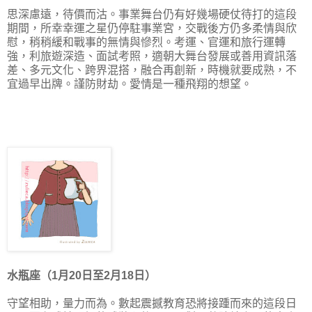
思深慮遠，待價而沽。事業舞台仍有好幾場硬仗待打的這段
期間，所幸幸運之星仍停駐事業宮，交戰後方仍多柔情與欣
慰，稍稍緩和戰事的無情與慘烈。考運、官運和旅行運轉
強，利旅遊深造、面試考照，適朝大舞台發展或善用資訊落
差、多元文化、跨界混搭，融合再創新，時機就要成熟，不
宜過早出牌。謹防財劫。愛情是一種飛翔的想望。
水瓶座（1月20日至2月18日）
守望相助，量力而為。數起震撼教育恐將接踵而來的
這段日