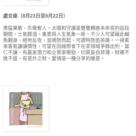
處女座（8月23日至9月22日）
勇猛果敢，先聲奪人。太陽和
守護星雙雙轉進本命宮
的這段
期間，士氣驟漲，
事業與人生氣象一新。不少人可望藉此
鹹
魚翻身、絕地反攻，並順勢而起，可謂時勢造英雄。一掃素
來客氣謙讓慣性，可望在因緣際會下在某領域爭鋒出列、當
仁不讓，有贏家潛力和企業家衝勁，切莫妄自菲薄。財運不
進不退，
有意外之財。
愛情
是一種分享的暖意。