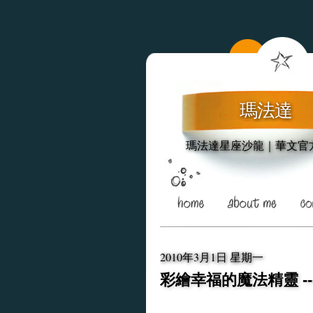
瑪法達
瑪法達星座沙龍｜華文官
2010年3月1日 星期一
彩繪幸福的魔法精靈 --