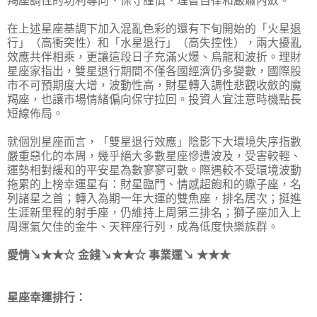
羯座調性的功利導向、保守謹慎、理智自律和嚴肅內斂。
在上述星座基調下加入混亂色彩的還有下旬開始的「火星退
行」（高衝突性）和「水星退行」（高失控性），兩大擾亂
效應共伴相乘，更讓這段日子充滿火爆、烏龍和波折。理財
星座家指出，雙星退行期間不僅各國經濟仍多變數，國際股
市不可預期度大增，波動性高，財星轉入調性悲觀收斂的魔
羯座，也讓市場情緒偏向保守拉回。投資人宜注意時機點長
短線佈局。
就個別星座而言，「雙星退行效應」陰影下大環境失序指數
嚴重惡化的本周，幾乎絕大多數星座慘遭波及，受害較輕、
運勢相對緩和的平安星為數寥寥可數。際遇較不受環境波動
拖累的上榜幸運星有：財星臨門、情感超飽和的蠍子座，名
列諸星之首；轉入為期一年大運的雙魚座，排名居次；挺進
生涯新里程的射手座，仍維持上周第三排名；獅子座加入上
周運氣欠佳的金牛、天秤座行列，成為低度快樂族群。
愛情↘★★☆ 金錢↘★★☆ 事業運↘ ★★★
星座幸運排行：