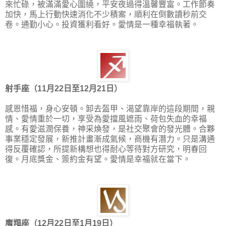
來忙碌，被滿滿愛心圍繞，平安夜過得溫馨豐富。工作節奏
加快，馬上行動快速消化不少積案，順利在倒數讀秒前交
卷。通勤小心。投資獲利看好。愛情是一種幸福執著。
射手座（11月22日至12月21日）
感恩惜福，身心安頓。卸去盔甲、渴望靠岸的這段期間，親
情、愛情重於一切，享受為愛擋風遮雨、荷包失血的幸福
感。有愛滋潤保養，神采煥發，是社交聚會的發光體。合夥
事業穩定發展，新推計畫漸成氣候，商機有潛力。只是溝通
得反覆確認，所提新構想也得耐心等待對方研究，明春回
復。月底獎金、簽約金有望。愛情是幸福就在當下。
魔羯座（12月22日至1月19日）