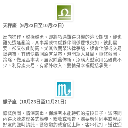
天秤座（9月23日至10月22日）
反向操作，越挫越勇。即將巧遇難得良機的這段期間，卻也
難免遭逢亂流。某事業或情感夥伴關係愛恨交加，彼此需
要，卻又彼此防衛。尤其攸關某法律爭議、誤會化解或交易
談判事，宜儘快撤回原有草案，避開眾人耳目，重修藍圖、
策略，做足基本功。居家除舊佈新，添購大型家用品破費不
少。利房產交易，有額外收入。愛情是幸福概括承受。
蠍子座（10月23日至11月21日）
慷慨解圍，情深義重。保護者本能轉強的這段日子，短時間
內得火速處理各式雜務、驗收或報告，還要應付同事或親朋
好友的臨時請託、餐敘邀約或倉促上陣、客串代打。送往迎