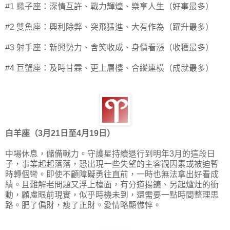
#1 蠍子座：深情互許、戰力輝煌、樂享人生（好事最多）
#2 雙魚座：興利除弊、突飛猛進、大有作為（躍升最多）
#3 射手座：新興勢力、含笑收成、身價看漲（收穫最多）
#4 巨蟹座：及時甘霖、更上層樓、合縱連橫（成就最多）
白羊座（3月21日至4月19日）
中場休息，儲備戰力。守護星持續退行到明年3月的這段日
子，事業起起落落，恐出現一些失望的主客觀因素或被迫暫
時轉個彎。即使不顧障礙勇往直前，一時也無法拿出好看成
績。且難解老問題又浮上檯面，有分道揚鑣、另起爐灶的衝
動，顧慮眼前現實，似乎時機未到，還需要一點時間整理思
路。肥了偏財，瘦了正財。愛情略顯憔悴。