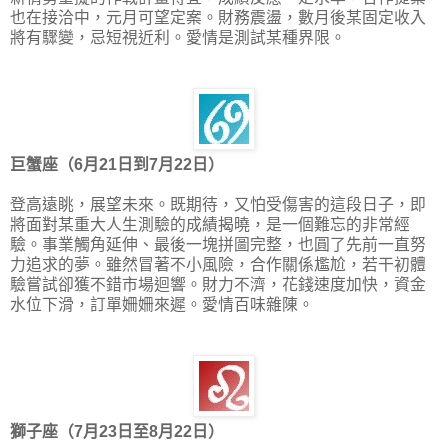
也在接洽中，元月可望定案。財務震盪，數月後某固定收入
將有驟變，忌短視近利。愛情是測試某種界限。
巨蟹座（6月21日到7月22日）
登高遠眺，展望未來。既期待，又怕受傷害的這段日子，即
將面對某重大人生測驗的成績揭曉，是一個難忘的非常經
驗。事業觸角延伸、最後一塊拼圖完整，也圓了先前一直努
力追求的夢。雖然冒著不小風險，合作關係尷尬，若干初體
驗嘗試卻獲不錯市場迴響。財力不濟，花錢速度加快，資金
水位下滑，訂單姍姍來遲。愛情百味雜陳。
獅子座（7月23日至8月22日）