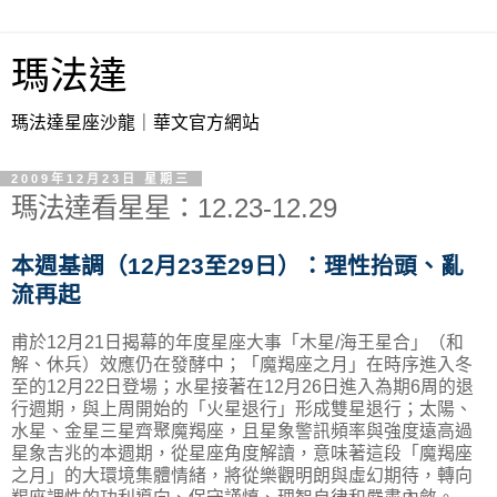
瑪法達
瑪法達星座沙龍｜華文官方網站
2009年12月23日 星期三
瑪法達看星星：12.23-12.29
本週基調（12月23至29日）：理性抬頭、亂
流再起
甫於12月21日揭幕的年度星座大事「木星/海王星合」（和
解、休兵）效應仍在發酵中；「魔羯座之月」在時序進入冬
至的12月22日登場；水星接著在12月26日進入為期6周的退
行週期，與上周開始的「火星退行」形成雙星退行；太陽、
水星、金星三星齊聚魔羯座，且星象警訊頻率與強度遠高過
星象吉兆的本週期，從星座角度解讀，意味著這段「魔羯座
之月」的大環境集體情緒，將從樂觀明朗與虛幻期待，轉向