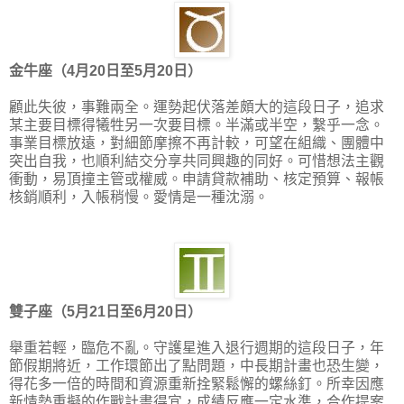
金牛座（4月20日至5月20日）
顧此失彼，事難兩全。運勢起伏落差頗大的這段日子，追求
某主要目標得犧牲另一次要目標。半滿或半空，繫乎一念。
事業目標放遠，對細節摩擦不再計較，可望在組織、團體中
突出自我，也順利結交分享共同興趣的同好。可惜想法主觀
衝動，易頂撞主管或權威。申請貸款補助、核定預算、報帳
核銷順利，入帳稍慢。愛情是一種沈溺。
雙子座（5月21日至6月20日）
舉重若輕，臨危不亂。守護星進入退行週期的這段日子，年
節假期將近，工作環節出了點問題，中長期計畫也恐生變，
得花多一倍的時間和資源重新拴緊鬆懈的螺絲釘。所幸因應
新情勢重擬的作戰計畫得宜，成績反應一定水準，合作提案