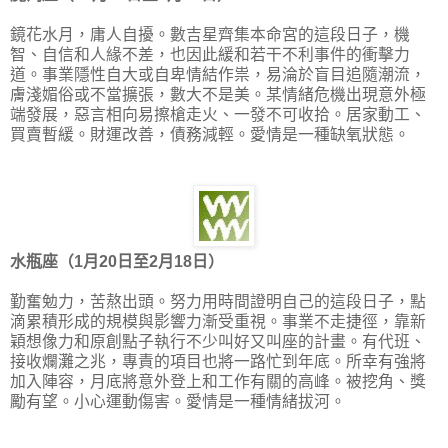
鏡花水月，庸人自擾。數吉星齊集本命宮的這段日子，機
智、自信和人緣不差，也因此緩和若干不利事件的衝擊力
道。事業隱性自大或自卑情結作祟，易淪於盲目追隨潮流，
膚淺媚俗或不當擴張，數大不是美。某情緒危機出現意外極
端發展，惡言相向易擦槍走火、一發不可收拾。居家動工、
買賣暫緩。財運改善，債務減輕。愛情是一種缺氧狀態。
水瓶座（1月20日至2月18日）
勤奮勉力，苦熬出頭。努力用時間證明自己的這段日子，點
滴累積形成的規模與影響力漸受重視。事業不走捷徑，靠新
穎想像力和原創點子執行不少叫好又叫座的計畫。有代班、
接收爛灘之兆，專責的項目也將一路忙到年底。所幸有強將
加入陣容，月底將意外登上和工作有關的高峰。被挖角、獎
勵有望。小心運動傷害。愛情是一種情緒拔河。