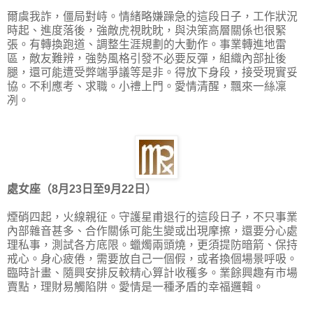
爾虞我詐，僵局對峙。情緒略嫌躁急的這段日子，工作狀況
時起、進度落後，強敵虎視眈眈，與決策高層關係也很緊
張。有轉換跑道、調整生涯規劃的大動作。事業轉進地雷
區，敵友難辨，強勢風格引發不必要反彈，組織內部扯後
腿，還可能遭受弊端爭議等是非。得放下身段，接受現實妥
協。不利應考、求職。小禮上門。愛情清醒，飄來一絲凜
冽。
處女座（8月23日至9月22日）
煙硝四起，火線親征。守護星甫退行的這段日子，不只事業
內部雜音甚多、合作關係可能生變或出現摩擦，還要分心處
理私事，測試各方底限。蠟燭兩頭燒，更須提防暗箭、保持
戒心。身心疲倦，需要放自己一個假，或者換個場景呼吸。
臨時計畫、隨興安排反較精心算計收穫多。業餘興趣有市場
賣點，理財易觸陷阱。愛情是一種矛盾的幸福邏輯。