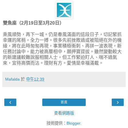
雙魚座（2月19日至3月20日）
乘風順勢，再下一城。仍是春風滿面的這段日子，切記緊抓
幸運的尾梢，全力一搏。很多先前挫敗過或被阻絕在外的機
緣，將在此時匆匆再現，事業積極衝刺、再拼一波表現，新
任務討論中，能力被高層相中，願押寶提拔。雖然變動較大
的新建議較難說服相關人士，但工作緊迫盯人、喘不過氣
來，宜待高價而沽。理財有方。愛情是幸福滿載。
Mafalda
於
中午12:39
‹
›
首頁
查看網路版
技術提供：
Blogger
.